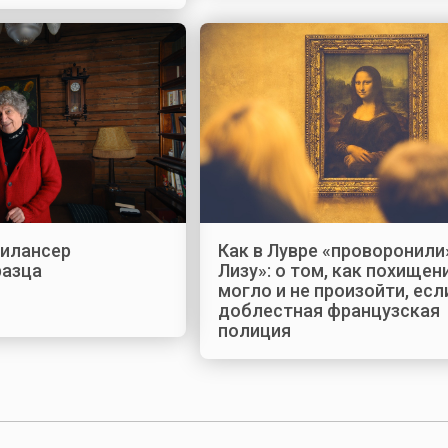
рилансер
Как в Лувре «проворонили
разца
Лизу»: о том, как похищен
могло и не произойти, есл
доблестная французская
полиция