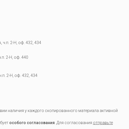
 ч.п. 2-Н, оф. 432, 434
.п. 2-Н, оф. 440
.п. 2-Н, оф. 432, 434
вии наличия у каждого скопированного материала активной
ебует
особого согласования
. Для согласования
отправьте