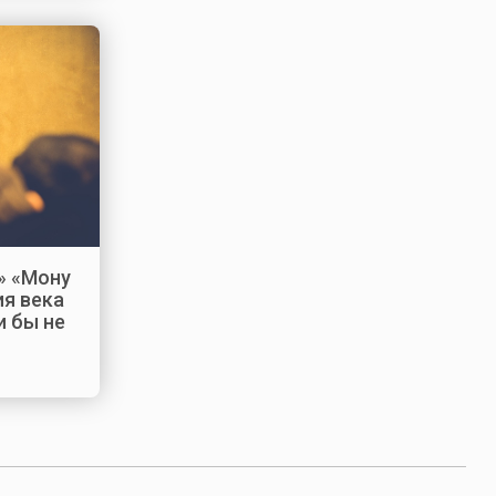
» «Мону
ия века
и бы не