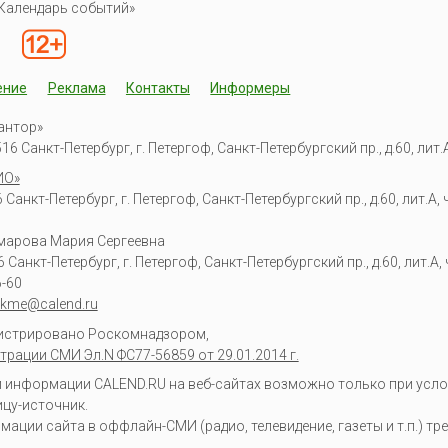
Календарь событий»
ение
Реклама
Контакты
Информеры
антор»
6 Санкт-Петербург, г. Петергоф, Санкт-Петербургский пр., д.60, лит.А,
ИО»
Санкт-Петербург, г. Петергоф, Санкт-Петербургский пр., д.60, лит.А, ч
омарова Мария Сергеевна
6
Санкт-Петербург, г. Петергоф
,
Санкт-Петербургский пр., д.60, лит.А, ч
6-60
kme@calend.ru
гистрировано Роскомнадзором,
трации СМИ Эл.N ФС77-56859 от 29.01.2014 г.
информации CALEND.RU на веб-сайтах возможно только при усло
ицу-источник.
ции сайта в оффлайн-СМИ (радио, телевидение, газеты и т.п.) тр