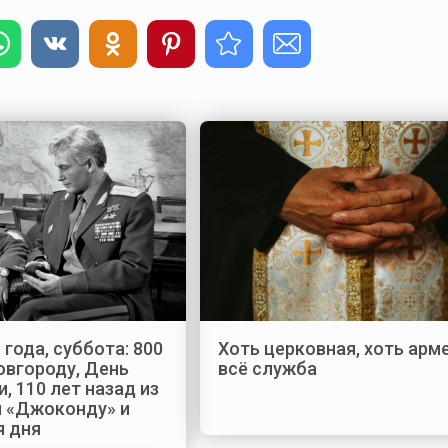
 года, суббота: 800
Хоть церковная, хоть арм
овгороду, День
всё служба
, 110 лет назад из
и «Джоконду» и
я дня