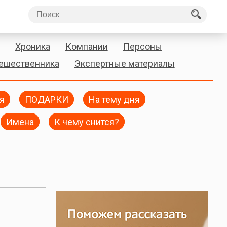
Хроника
Компании
Персоны
тешественника
Экспертные материалы
я
ПОДАРКИ
На тему дня
Имена
К чему снится?