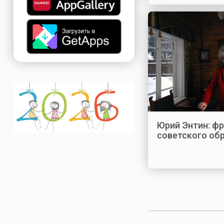
Юрий Энтин: ф
советского об