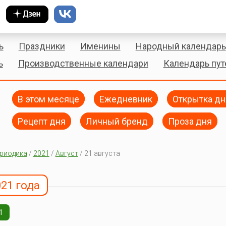
ь
Праздники
Именины
Народный календарь
ь
Производственные календари
Календарь пу
В этом месяце
Ежедневник
Открытка дн
Рецепт дня
Личный бренд
Проза дня
риодика
/
2021
/
Август
/ 21 августа
021 года
1