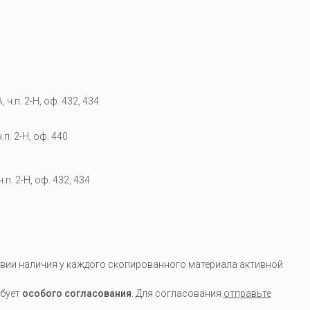
 ч.п. 2-Н, оф. 432, 434
.п. 2-Н, оф. 440
.п. 2-Н, оф. 432, 434
вии наличия у каждого скопированного материала активной
ебует
особого согласования
. Для согласования
отправьте