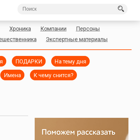
Хроника
Компании
Персоны
тешественника
Экспертные материалы
я
ПОДАРКИ
На тему дня
Имена
К чему снится?