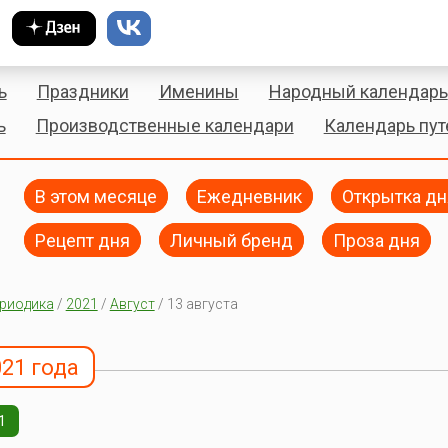
ь
Праздники
Именины
Народный календарь
ь
Производственные календари
Календарь пу
В этом месяце
Ежедневник
Открытка дн
Рецепт дня
Личный бренд
Проза дня
риодика
/
2021
/
Август
/ 13 августа
021 года
1