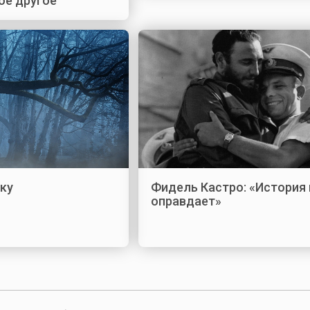
ое другое
ку
Фидель Кастро: «История 
оправдает»