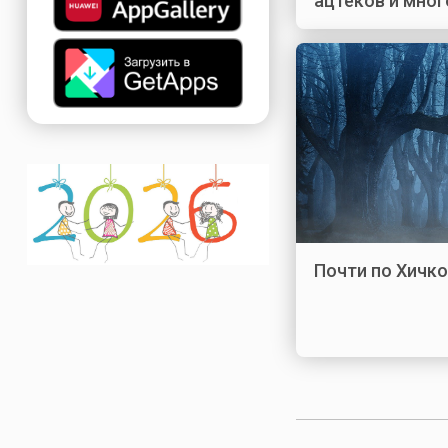
ацтеков и мног
Почти по Хичко