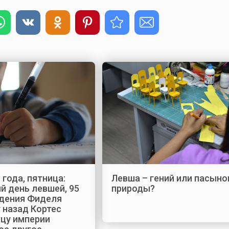
 года, пятница:
Левша – гений или пасыно
 день левшей, 95
природы?
ждения Фиделя
т назад Кортес
ицу империи