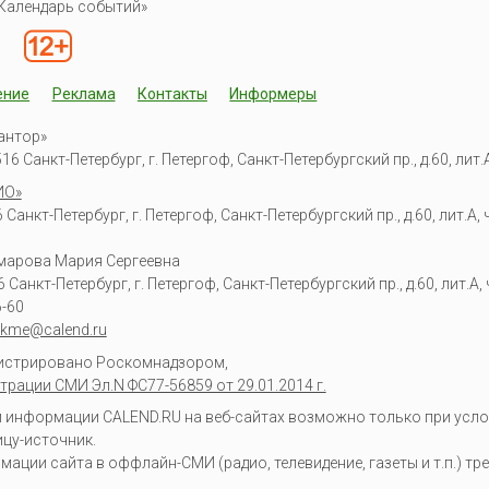
Календарь событий»
ение
Реклама
Контакты
Информеры
антор»
6 Санкт-Петербург, г. Петергоф, Санкт-Петербургский пр., д.60, лит.А,
ИО»
Санкт-Петербург, г. Петергоф, Санкт-Петербургский пр., д.60, лит.А, ч
омарова Мария Сергеевна
6
Санкт-Петербург, г. Петергоф
,
Санкт-Петербургский пр., д.60, лит.А, ч
6-60
kme@calend.ru
гистрировано Роскомнадзором,
трации СМИ Эл.N ФС77-56859 от 29.01.2014 г.
информации CALEND.RU на веб-сайтах возможно только при усло
ицу-источник.
ции сайта в оффлайн-СМИ (радио, телевидение, газеты и т.п.) тр