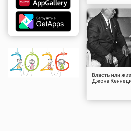
Власть или жи
Джона Кеннед