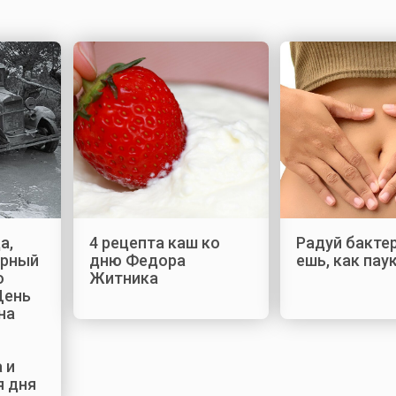
а,
4 рецепта каш ко
Радуй бакте
ирный
дню Федора
ешь, как пау
о
Житника
День
на
 и
я дня