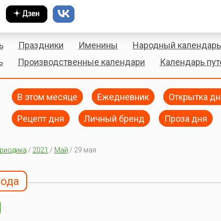
ь
Праздники
Именины
Народный календарь
ь
Производственные календари
Календарь пу
В этом месяце
Ежедневник
Открытка дн
Рецепт дня
Личный бренд
Проза дня
риодика
/
2021
/
Май
/ 29 мая
года