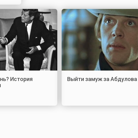
знь? История
Выйти замуж за Абдулова
и