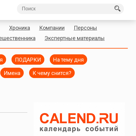
Хроника
Компании
Персоны
тешественника
Экспертные материалы
я
ПОДАРКИ
На тему дня
Имена
К чему снится?