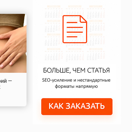
рий —
к