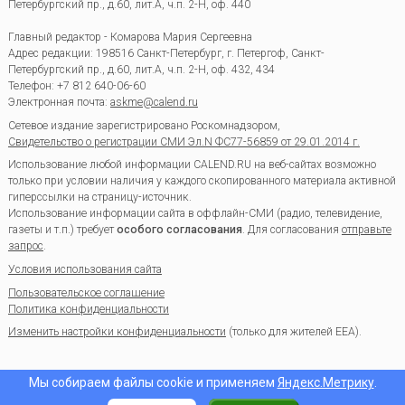
Петербургский пр., д.60, лит.А, ч.п. 2-Н, оф. 440
Главный редактор - Комарова Мария Сергеевна
Адрес редакции:
198516
Санкт-Петербург, г. Петергоф
,
Санкт-
Петербургский пр., д.60, лит.А, ч.п. 2-Н, оф. 432, 434
Телефон:
+7 812 640-06-60
Электронная почта:
askme@calend.ru
Сетевое издание зарегистрировано Роскомнадзором,
Свидетельство о регистрации СМИ Эл.N ФС77-56859 от 29.01.2014 г.
Использование любой информации CALEND.RU на веб-сайтах возможно
только при условии наличия у каждого скопированного материала активной
гиперссылки на страницу-источник.
Использование информации сайта в оффлайн-СМИ (радио, телевидение,
газеты и т.п.) требует
особого согласования
. Для согласования
отправьте
запрос
.
Условия использования сайта
Пользовательское соглашение
Политика конфиденциальности
Изменить настройки конфиденциальности
(только для жителей EEA).
Мы собираем файлы cookie и применяем
Яндекс.Метрику
.