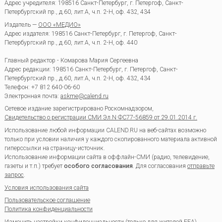
Адрес учредителя: 198516 Санкт-Петербург, г. Петергоф, Санкт-
Петербургский пр., д.60, лит.А, ч.п. 2-Н, оф. 432, 434
Издатель —
ООО «МЕДИО»
Адрес издателя: 198516 Санкт-Петербург, г. Петергоф, Санкт-
Петербургский пр., д.60, лит.А, ч.п. 2-Н, оф. 440
Главный редактор - Комарова Мария Сергеевна
Адрес редакции:
198516
Санкт-Петербург, г. Петергоф
,
Санкт-
Петербургский пр., д.60, лит.А, ч.п. 2-Н, оф. 432, 434
Телефон:
+7 812 640-06-60
Электронная почта:
askme@calend.ru
Сетевое издание зарегистрировано Роскомнадзором,
Свидетельство о регистрации СМИ Эл.N ФС77-56859 от 29.01.2014 г.
Использование любой информации CALEND.RU на веб-сайтах возможно
только при условии наличия у каждого скопированного материала активной
гиперссылки на страницу-источник.
Использование информации сайта в оффлайн-СМИ (радио, телевидение,
газеты и т.п.) требует
особого согласования
. Для согласования
отправьте
запрос
.
Условия использования сайта
Пользовательское соглашение
Политика конфиденциальности