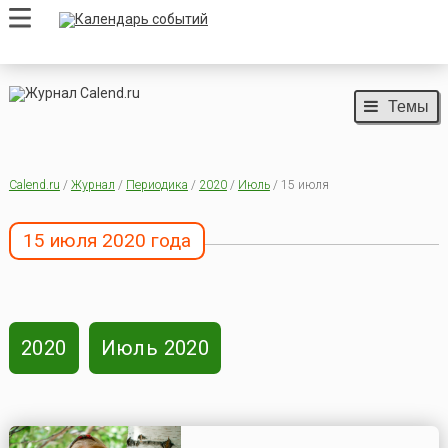
Темы
Calend.ru
/
Журнал
/
Периодика
/
2020
/
Июль
/ 15 июля
15 июля 2020 года
2020
Июль 2020