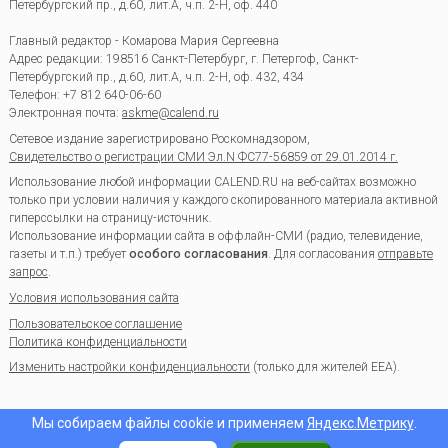
Петербургский пр., д.60, лит.А, ч.п. 2-Н, оф. 440
Главный редактор - Комарова Мария Сергеевна
Адрес редакции:
198516
Санкт-Петербург, г. Петергоф
,
Санкт-
Петербургский пр., д.60, лит.А, ч.п. 2-Н, оф. 432, 434
Телефон:
+7 812 640-06-60
Электронная почта:
askme@calend.ru
Сетевое издание зарегистрировано Роскомнадзором,
Свидетельство о регистрации СМИ Эл.N ФС77-56859 от 29.01.2014 г.
Использование любой информации CALEND.RU на веб-сайтах возможно
только при условии наличия у каждого скопированного материала активной
гиперссылки на страницу-источник.
Использование информации сайта в оффлайн-СМИ (радио, телевидение,
газеты и т.п.) требует
особого согласования
. Для согласования
отправьте
запрос
.
Условия использования сайта
Пользовательское соглашение
Политика конфиденциальности
Изменить настройки конфиденциальности
(только для жителей EEA).
Мы собираем файлы cookie и применяем
Яндекс.Метрику
.