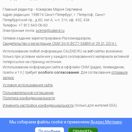
Главный редактор - Комарова Мария Сергеевна
Адрес редакции:
198516
Санкт-Петербург, г. Петергоф
,
Санкт-
Петербургский пр., д.60, лит.А, ч.п. 2-Н, оф. 432, 434
Телефон:
+7 812 640-06-60
Электронная почта:
askme@calend.ru
Сетевое издание зарегистрировано Роскомнадзором,
Свидетельство о регистрации СМИ Эл.N ФС77-56859 от 29.01.2014 г.
Использование любой информации CALEND.RU на веб-сайтах возможно
только при условии наличия у каждого скопированного материала активной
гиперссылки на страницу-источник.
Использование информации сайта в оффлайн-СМИ (радио, телевидение,
газеты и т.п.) требует
особого согласования
. Для согласования
отправьте
запрос
.
Условия использования сайта
Пользовательское соглашение
Политика конфиденциальности
Изменить настройки конфиденциальности
(только для жителей EEA).
Мы собираем файлы cookie и применяем
Яндекс.Метрику
.
Подробнее
ПРИНЯТЬ