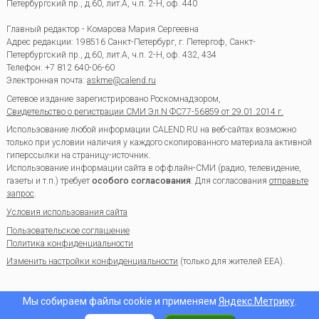
Петербургский пр., д.60, лит.А, ч.п. 2-Н, оф. 440
Главный редактор - Комарова Мария Сергеевна
Адрес редакции:
198516
Санкт-Петербург, г. Петергоф
,
Санкт-
Петербургский пр., д.60, лит.А, ч.п. 2-Н, оф. 432, 434
Телефон:
+7 812 640-06-60
Электронная почта:
askme@calend.ru
Сетевое издание зарегистрировано Роскомнадзором,
Свидетельство о регистрации СМИ Эл.N ФС77-56859 от 29.01.2014 г.
Использование любой информации CALEND.RU на веб-сайтах возможно
только при условии наличия у каждого скопированного материала активной
гиперссылки на страницу-источник.
Использование информации сайта в оффлайн-СМИ (радио, телевидение,
газеты и т.п.) требует
особого согласования
. Для согласования
отправьте
запрос
.
Условия использования сайта
Пользовательское соглашение
Политика конфиденциальности
Изменить настройки конфиденциальности
(только для жителей EEA).
Мы собираем файлы cookie и применяем
Яндекс.Метрику
.