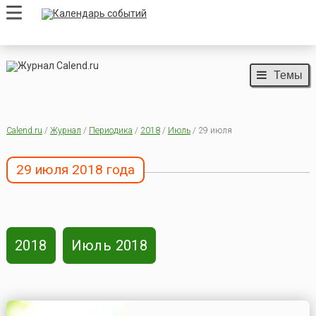
Темы
Calend.ru
/
Журнал
/
Периодика
/
2018
/
Июль
/ 29 июля
29 июля 2018 года
2018
Июль 2018