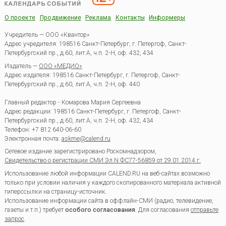
О проекте
Продвижение
Реклама
Контакты
Информеры
Учредитель — ООО «Квантор»
Адрес учредителя: 198516 Санкт-Петербург, г. Петергоф, Санкт-
Петербургский пр., д.60, лит.А, ч.п. 2-Н, оф. 432, 434
Издатель —
ООО «МЕДИО»
Адрес издателя: 198516 Санкт-Петербург, г. Петергоф, Санкт-
Петербургский пр., д.60, лит.А, ч.п. 2-Н, оф. 440
Главный редактор - Комарова Мария Сергеевна
Адрес редакции:
198516
Санкт-Петербург, г. Петергоф
,
Санкт-
Петербургский пр., д.60, лит.А, ч.п. 2-Н, оф. 432, 434
Телефон:
+7 812 640-06-60
Электронная почта:
askme@calend.ru
Сетевое издание зарегистрировано Роскомнадзором,
Свидетельство о регистрации СМИ Эл.N ФС77-56859 от 29.01.2014 г.
Использование любой информации CALEND.RU на веб-сайтах возможно
только при условии наличия у каждого скопированного материала активной
гиперссылки на страницу-источник.
Использование информации сайта в оффлайн-СМИ (радио, телевидение,
газеты и т.п.) требует
особого согласования
. Для согласования
отправьте
запрос
.