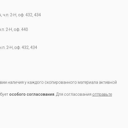
 ч.п. 2-Н, оф. 432, 434
.п. 2-Н, оф. 440
.п. 2-Н, оф. 432, 434
вии наличия у каждого скопированного материала активной
ебует
особого согласования
. Для согласования
отправьте