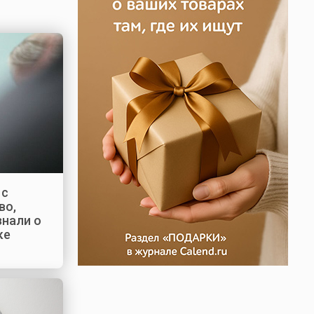
 с
во,
знали о
ке