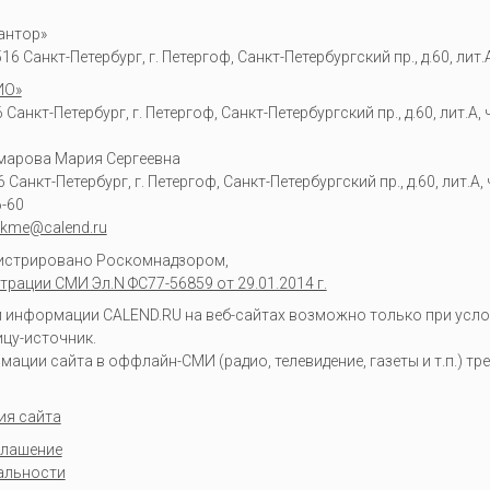
антор»
6 Санкт-Петербург, г. Петергоф, Санкт-Петербургский пр., д.60, лит.А,
ИО»
Санкт-Петербург, г. Петергоф, Санкт-Петербургский пр., д.60, лит.А, ч
омарова Мария Сергеевна
6
Санкт-Петербург, г. Петергоф
,
Санкт-Петербургский пр., д.60, лит.А, ч
6-60
kme@calend.ru
гистрировано Роскомнадзором,
трации СМИ Эл.N ФС77-56859 от 29.01.2014 г.
информации CALEND.RU на веб-сайтах возможно только при усло
ицу-источник.
ции сайта в оффлайн-СМИ (радио, телевидение, газеты и т.п.) тр
ия сайта
глашение
альности