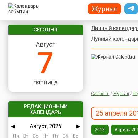
Журнал
Личный календар
СЕГОДНЯ
Лунный календар
Август
7
пятница
Calend.ru
/
Журнал
/
Пе
РЕДАКЦИОННЫЙ
КАЛЕНДАРЬ
25 апреля 20
Август, 2026
◀
▶
2018
Апрель 20
Пн
Вт
Ср
Чт
Пт
Сб
Вс