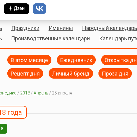
ь
Праздники
Именины
Народный календарь
ь
Производственные календари
Календарь пу
В этом месяце
Ежедневник
Открытка дн
Рецепт дня
Личный бренд
Проза дня
риодика
/
2018
/
Апрель
/ 25 апреля
18 года
18