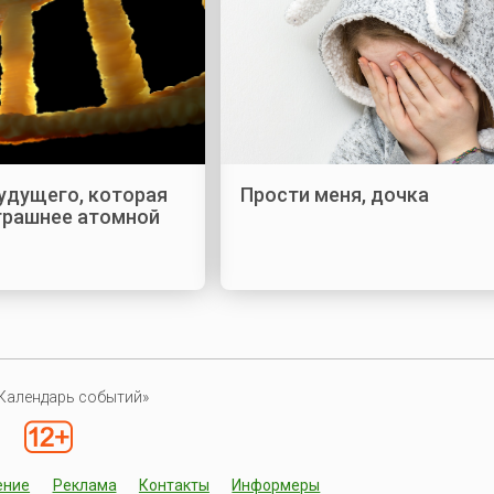
удущего, которая
Прости меня, дочка
трашнее атомной
Календарь событий»
ение
Реклама
Контакты
Информеры