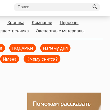
Хроника
Компании
Персоны
тешественника
Экспертные материалы
я
ПОДАРКИ
На тему дня
Имена
К чему снится?