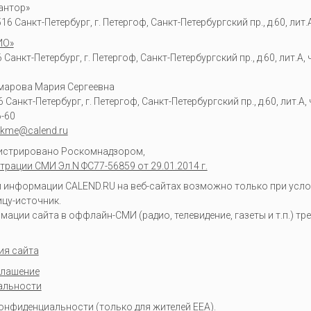
антор»
6 Санкт-Петербург, г. Петергоф, Санкт-Петербургский пр., д.60, лит.А,
ИО»
Санкт-Петербург, г. Петергоф, Санкт-Петербургский пр., д.60, лит.А, ч
омарова Мария Сергеевна
6
Санкт-Петербург, г. Петергоф
,
Санкт-Петербургский пр., д.60, лит.А, ч
6-60
kme@calend.ru
гистрировано Роскомнадзором,
трации СМИ Эл.N ФС77-56859 от 29.01.2014 г.
информации CALEND.RU на веб-сайтах возможно только при усло
ицу-источник.
ции сайта в оффлайн-СМИ (радио, телевидение, газеты и т.п.) тр
ия сайта
глашение
альности
конфиденциальности
(только для жителей EEA).