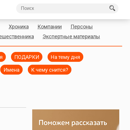
Хроника
Компании
Персоны
тешественника
Экспертные материалы
я
ПОДАРКИ
На тему дня
Имена
К чему снится?