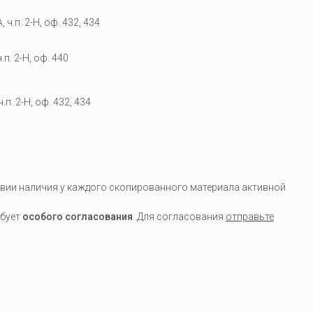
 ч.п. 2-Н, оф. 432, 434
.п. 2-Н, оф. 440
.п. 2-Н, оф. 432, 434
вии наличия у каждого скопированного материала активной
ебует
особого согласования
. Для согласования
отправьте