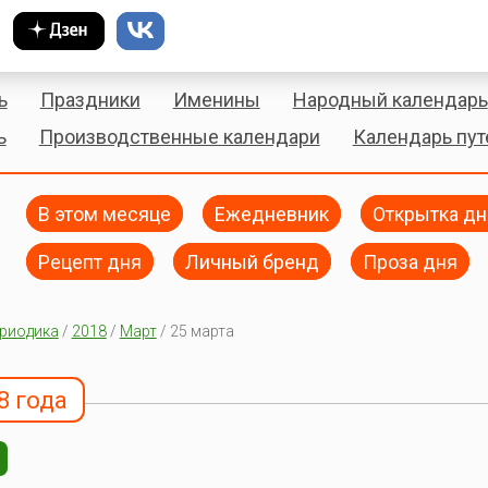
ь
Праздники
Именины
Народный календарь
ь
Производственные календари
Календарь пу
В этом месяце
Ежедневник
Открытка дн
Рецепт дня
Личный бренд
Проза дня
риодика
/
2018
/
Март
/ 25 марта
8 года