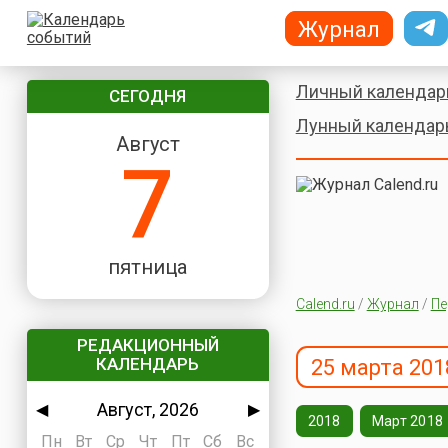
Журнал
Личный календар
СЕГОДНЯ
Лунный календар
Август
7
пятница
Calend.ru
/
Журнал
/
Пе
РЕДАКЦИОННЫЙ
КАЛЕНДАРЬ
25 марта 201
Август, 2026
◀
▶
2018
Март 2018
Пн
Вт
Ср
Чт
Пт
Сб
Вс