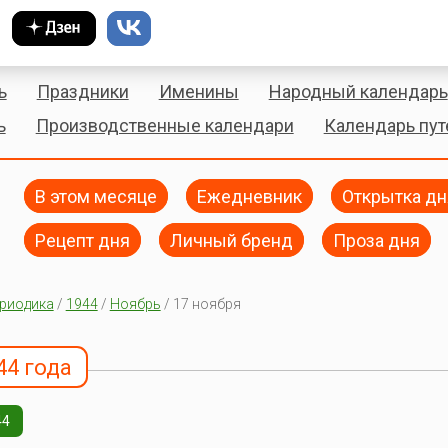
ь
Праздники
Именины
Народный календарь
ь
Производственные календари
Календарь пу
В этом месяце
Ежедневник
Открытка дн
Рецепт дня
Личный бренд
Проза дня
риодика
/
1944
/
Ноябрь
/ 17 ноября
44 года
44