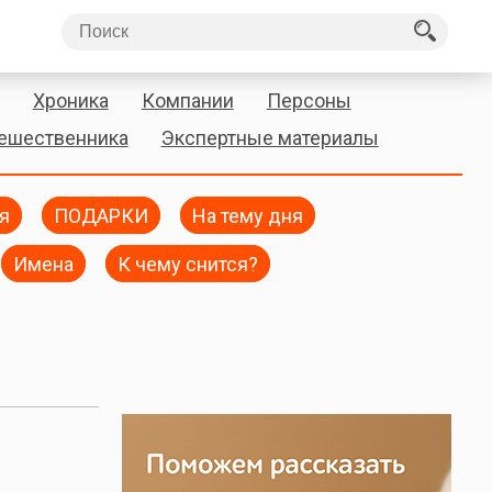
Хроника
Компании
Персоны
тешественника
Экспертные материалы
я
ПОДАРКИ
На тему дня
Имена
К чему снится?