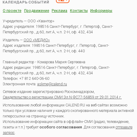
О проекте
Продвижение
Реклама
Контакты
Информеры
Учредитель — ООО «Квантор»
Адрес учредителя: 198516 Санкт-Петербург, г. Петергоф, Санкт-
Петербургский пр., д.60, лит.А, ч.п. 2-Н, оф. 432, 434
Издатель —
ООО «МЕДИО»
Адрес издателя: 198516 Санкт-Петербург, г. Петергоф, Санкт-
Петербургский пр., д.60, лит.А, ч.п. 2-Н, оф. 440
Главный редактор - Комарова Мария Сергеевна
Адрес редакции:
198516
Санкт-Петербург, г. Петергоф
,
Санкт-
Петербургский пр., д.60, лит.А, ч.п. 2-Н, оф. 432, 434
Телефон:
+7 812 640-06-60
Электронная почта:
askme@calend.ru
Сетевое издание зарегистрировано Роскомнадзором,
Свидетельство о регистрации СМИ Эл.N ФС77-56859 от 29.01.2014 г.
Использование любой информации CALEND.RU на веб-сайтах возможно
только при условии наличия у каждого скопированного материала активной
гиперссылки на страницу-источник.
Использование информации сайта в оффлайн-СМИ (радио, телевидение,
газеты и т.п.) требует
особого согласования
. Для согласования
отправьте
запрос
.