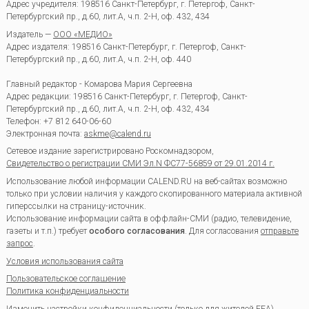
Адрес учредителя: 198516 Санкт-Петербург, г. Петергоф, Санкт-
Петербургский пр., д.60, лит.А, ч.п. 2-Н, оф. 432, 434
Издатель —
ООО «МЕДИО»
Адрес издателя: 198516 Санкт-Петербург, г. Петергоф, Санкт-
Петербургский пр., д.60, лит.А, ч.п. 2-Н, оф. 440
Главный редактор - Комарова Мария Сергеевна
Адрес редакции:
198516
Санкт-Петербург, г. Петергоф
,
Санкт-
Петербургский пр., д.60, лит.А, ч.п. 2-Н, оф. 432, 434
Телефон:
+7 812 640-06-60
Электронная почта:
askme@calend.ru
Сетевое издание зарегистрировано Роскомнадзором,
Свидетельство о регистрации СМИ Эл.N ФС77-56859 от 29.01.2014 г.
Использование любой информации CALEND.RU на веб-сайтах возможно
только при условии наличия у каждого скопированного материала активной
гиперссылки на страницу-источник.
Использование информации сайта в оффлайн-СМИ (радио, телевидение,
газеты и т.п.) требует
особого согласования
. Для согласования
отправьте
запрос
.
Условия использования сайта
Пользовательское соглашение
Политика конфиденциальности