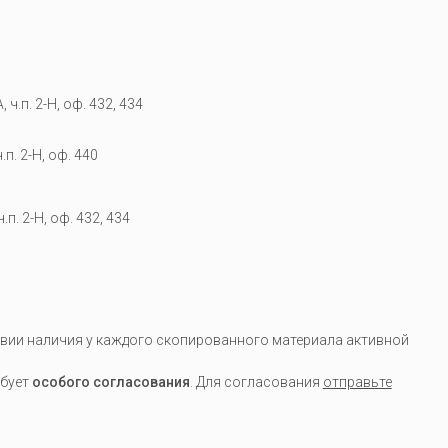
 ч.п. 2-Н, оф. 432, 434
.п. 2-Н, оф. 440
.п. 2-Н, оф. 432, 434
вии наличия у каждого скопированного материала активной
ебует
особого согласования
. Для согласования
отправьте