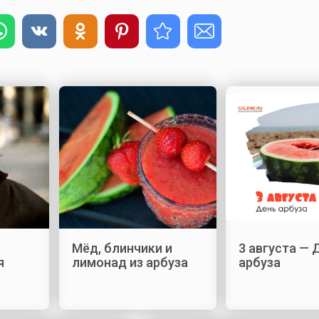
Мёд, блинчики и
3 августа — 
я
лимонад из арбуза
арбуза