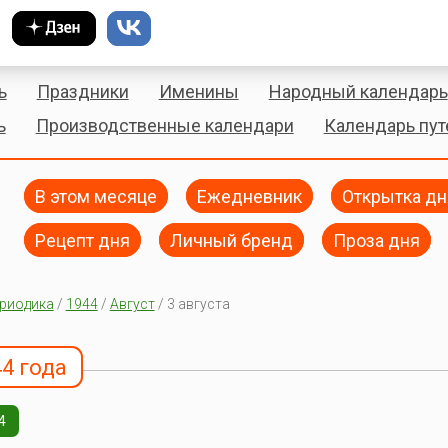
ь
Праздники
Именины
Народный календарь
ь
Производственные календари
Календарь пу
В этом месяце
Ежедневник
Открытка дн
Рецепт дня
Личный бренд
Проза дня
риодика
/
1944
/
Август
/ 3 августа
44 года
4