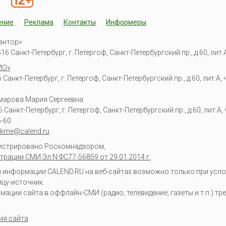
ение
Реклама
Контакты
Информеры
антор»
6 Санкт-Петербург, г. Петергоф, Санкт-Петербургский пр., д.60, лит.А,
ИО»
Санкт-Петербург, г. Петергоф, Санкт-Петербургский пр., д.60, лит.А, ч
омарова Мария Сергеевна
6
Санкт-Петербург, г. Петергоф
,
Санкт-Петербургский пр., д.60, лит.А, ч
6-60
kme@calend.ru
гистрировано Роскомнадзором,
трации СМИ Эл.N ФС77-56859 от 29.01.2014 г.
информации CALEND.RU на веб-сайтах возможно только при усло
ицу-источник.
ции сайта в оффлайн-СМИ (радио, телевидение, газеты и т.п.) тр
ия сайта