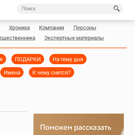
Хроника
Компании
Персоны
тешественника
Экспертные материалы
я
ПОДАРКИ
На тему дня
Имена
К чему снится?