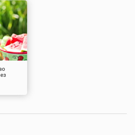
во
без