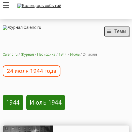
Темы
Calend.ru
/
Журнал
/
Периодика
/
1944
/
Июль
/ 24 июля
24 июля 1944 года
1944
Июль 1944