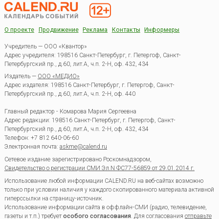
О проекте
Продвижение
Реклама
Контакты
Информеры
Учредитель — ООО «Квантор»
Адрес учредителя: 198516 Санкт-Петербург, г. Петергоф, Санкт-
Петербургский пр., д.60, лит.А, ч.п. 2-Н, оф. 432, 434
Издатель —
ООО «МЕДИО»
Адрес издателя: 198516 Санкт-Петербург, г. Петергоф, Санкт-
Петербургский пр., д.60, лит.А, ч.п. 2-Н, оф. 440
Главный редактор - Комарова Мария Сергеевна
Адрес редакции:
198516
Санкт-Петербург, г. Петергоф
,
Санкт-
Петербургский пр., д.60, лит.А, ч.п. 2-Н, оф. 432, 434
Телефон:
+7 812 640-06-60
Электронная почта:
askme@calend.ru
Сетевое издание зарегистрировано Роскомнадзором,
Свидетельство о регистрации СМИ Эл.N ФС77-56859 от 29.01.2014 г.
Использование любой информации CALEND.RU на веб-сайтах возможно
только при условии наличия у каждого скопированного материала активной
гиперссылки на страницу-источник.
Использование информации сайта в оффлайн-СМИ (радио, телевидение,
газеты и т.п.) требует
особого согласования
. Для согласования
отправьте