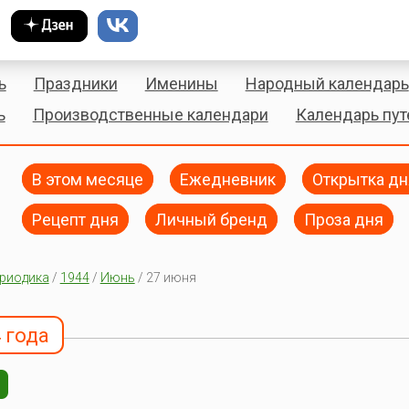
ь
Праздники
Именины
Народный календарь
ь
Производственные календари
Календарь пу
В этом месяце
Ежедневник
Открытка дн
Рецепт дня
Личный бренд
Проза дня
риодика
/
1944
/
Июнь
/ 27 июня
 года