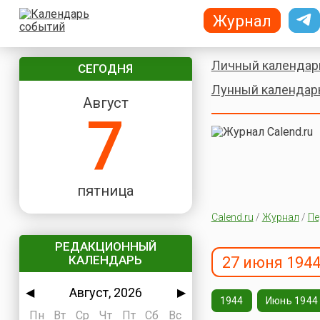
Журнал
Личный календар
СЕГОДНЯ
Лунный календар
Август
7
пятница
Calend.ru
/
Журнал
/
Пе
РЕДАКЦИОННЫЙ
КАЛЕНДАРЬ
27 июня 1944
Август, 2026
◀
▶
1944
Июнь 1944
Пн
Вт
Ср
Чт
Пт
Сб
Вс