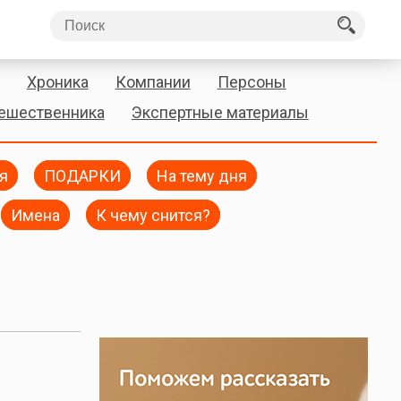
Хроника
Компании
Персоны
тешественника
Экспертные материалы
я
ПОДАРКИ
На тему дня
Имена
К чему снится?