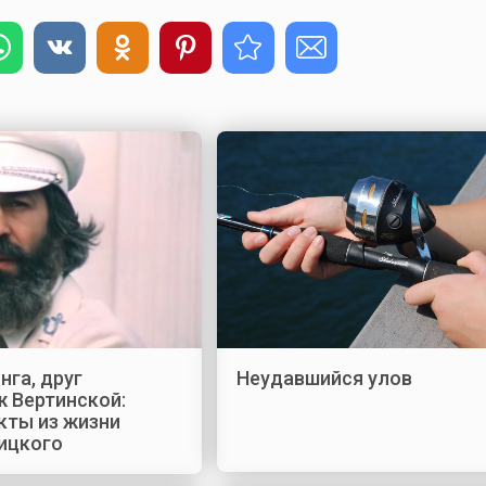
га, друг
Неудавшийся улов
ж Вертинской:
кты из жизни
ицкого