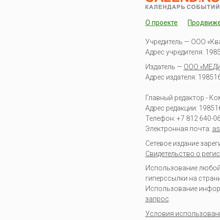
О проекте
Продвиж
Учредитель — ООО «Кв
Адрес учредителя: 19851
Издатель —
ООО «МЕД
Адрес издателя: 198516 
Главный редактор - К
Адрес редакции:
19851
Телефон:
+7 812 640-0
Электронная почта:
as
Сетевое издание заре
Свидетельство о регис
Использование любой 
гиперссылки на стран
Использование информа
запрос
.
Условия использован