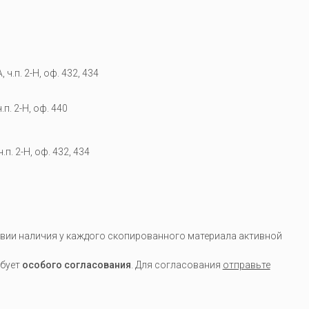
 ч.п. 2-Н, оф. 432, 434
.п. 2-Н, оф. 440
.п. 2-Н, оф. 432, 434
вии наличия у каждого скопированного материала активной
ебует
особого согласования
. Для согласования
отправьте