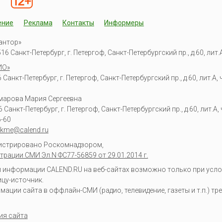
ение
Реклама
Контакты
Информеры
антор»
6 Санкт-Петербург, г. Петергоф, Санкт-Петербургский пр., д.60, лит.А,
ИО»
Санкт-Петербург, г. Петергоф, Санкт-Петербургский пр., д.60, лит.А, ч
омарова Мария Сергеевна
6
Санкт-Петербург, г. Петергоф
,
Санкт-Петербургский пр., д.60, лит.А, ч
6-60
kme@calend.ru
гистрировано Роскомнадзором,
трации СМИ Эл.N ФС77-56859 от 29.01.2014 г.
информации CALEND.RU на веб-сайтах возможно только при усло
ицу-источник.
ции сайта в оффлайн-СМИ (радио, телевидение, газеты и т.п.) тр
ия сайта