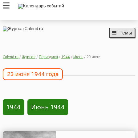
Темы
Calend.ru
/
Журнал
/
Периодика
/
1944
/
Июнь
/ 23 июня
23 июня 1944 года
1944
Июнь 1944