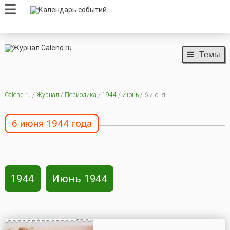
Темы
Calend.ru
/
Журнал
/
Периодика
/
1944
/
Июнь
/ 6 июня
6 июня 1944 года
1944
Июнь 1944