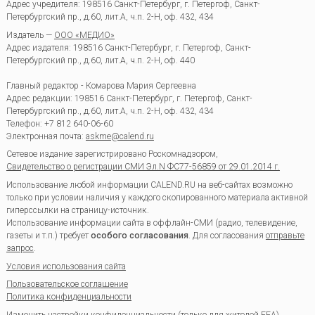
Адрес учредителя: 198516 Санкт-Петербург, г. Петергоф, Санкт-
Петербургский пр., д.60, лит.А, ч.п. 2-Н, оф. 432, 434
Издатель —
ООО «МЕДИО»
Адрес издателя: 198516 Санкт-Петербург, г. Петергоф, Санкт-
Петербургский пр., д.60, лит.А, ч.п. 2-Н, оф. 440
Главный редактор - Комарова Мария Сергеевна
Адрес редакции:
198516
Санкт-Петербург, г. Петергоф
,
Санкт-
Петербургский пр., д.60, лит.А, ч.п. 2-Н, оф. 432, 434
Телефон:
+7 812 640-06-60
Электронная почта:
askme@calend.ru
Сетевое издание зарегистрировано Роскомнадзором,
Свидетельство о регистрации СМИ Эл.N ФС77-56859 от 29.01.2014 г.
Использование любой информации CALEND.RU на веб-сайтах возможно
только при условии наличия у каждого скопированного материала активной
гиперссылки на страницу-источник.
Использование информации сайта в оффлайн-СМИ (радио, телевидение,
газеты и т.п.) требует
особого согласования
. Для согласования
отправьте
запрос
.
Условия использования сайта
Пользовательское соглашение
Политика конфиденциальности