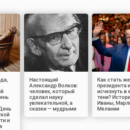
да,
Настоящий
Как стать ж
Александр Волков:
президента и
ый
человек, который
исчезнуть в 
День
сделал науку
тени? Истор
увлекательной, а
Иваны, Марл
 День
сказки — мудрыми
Мелании
гкой
ти и
а