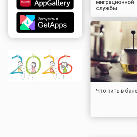
миграционной
службы
Что пить в бан