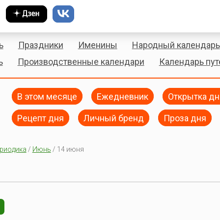
ь
Праздники
Именины
Народный календарь
ь
Производственные календари
Календарь пу
В этом месяце
Ежедневник
Открытка дн
Рецепт дня
Личный бренд
Проза дня
риодика
/
Июнь
/ 14 июня