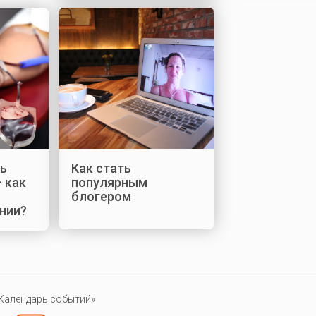
ь
Как стать
 как
популярным
блогером
нии?
Календарь событий»