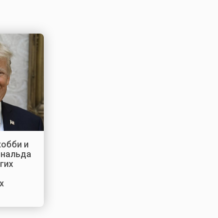
обби и
ональда
гих
х