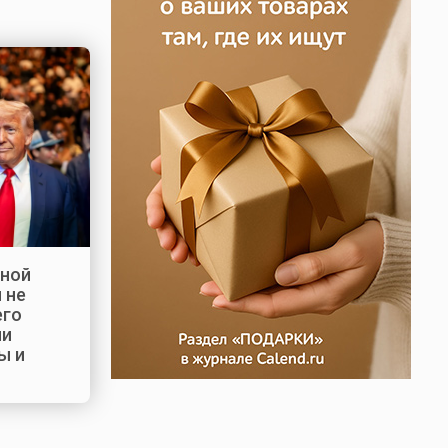
еной
 не
его
ии
ы и