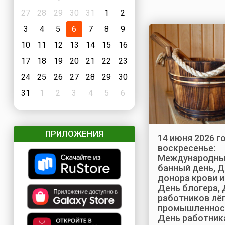
27
28
29
30
31
1
2
3
4
5
6
7
8
9
10
11
12
13
14
15
16
17
18
19
20
21
22
23
24
25
26
27
28
29
30
31
1
2
3
4
5
6
ПРИЛОЖЕНИЯ
14 июня 2026 го
воскресенье:
Международн
банный день, 
донора крови и
День блогера,
работников лё
промышленнос
День работник