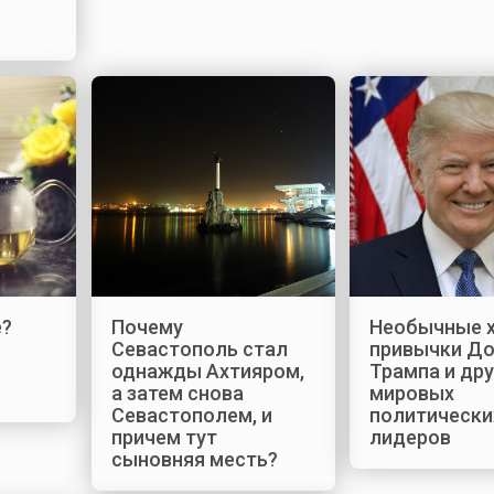
е?
Почему
Необычные х
Севастополь стал
привычки Д
однажды Ахтияром,
Трампа и дру
а затем снова
мировых
Севастополем, и
политически
причем тут
лидеров
сыновняя месть?