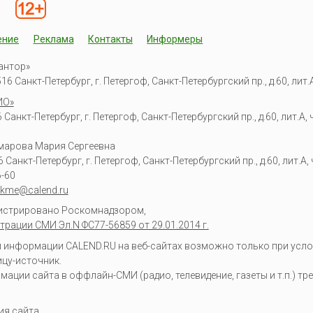
ение
Реклама
Контакты
Информеры
антор»
6 Санкт-Петербург, г. Петергоф, Санкт-Петербургский пр., д.60, лит.А,
ИО»
Санкт-Петербург, г. Петергоф, Санкт-Петербургский пр., д.60, лит.А, ч
омарова Мария Сергеевна
6
Санкт-Петербург, г. Петергоф
,
Санкт-Петербургский пр., д.60, лит.А, ч
6-60
kme@calend.ru
гистрировано Роскомнадзором,
трации СМИ Эл.N ФС77-56859 от 29.01.2014 г.
информации CALEND.RU на веб-сайтах возможно только при усло
ицу-источник.
ции сайта в оффлайн-СМИ (радио, телевидение, газеты и т.п.) тр
ия сайта