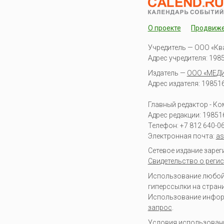
О проекте
Продвиж
Учредитель — ООО «Кв
Адрес учредителя: 19851
Издатель —
ООО «МЕД
Адрес издателя: 198516 
Главный редактор - К
Адрес редакции:
19851
Телефон:
+7 812 640-0
Электронная почта:
as
Сетевое издание заре
Свидетельство о регис
Использование любой 
гиперссылки на стран
Использование информа
запрос
.
Условия использован