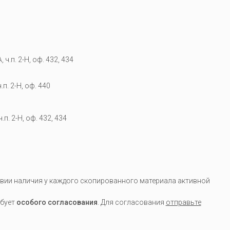
 ч.п. 2-Н, оф. 432, 434
.п. 2-Н, оф. 440
.п. 2-Н, оф. 432, 434
вии наличия у каждого скопированного материала активной
ебует
особого согласования
. Для согласования
отправьте