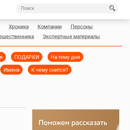
Хроника
Компании
Персоны
тешественника
Экспертные материалы
я
ПОДАРКИ
На тему дня
Имена
К чему снится?