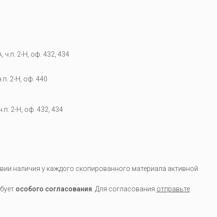
 ч.п. 2-Н, оф. 432, 434
.п. 2-Н, оф. 440
.п. 2-Н, оф. 432, 434
вии наличия у каждого скопированного материала активной
ебует
особого согласования
. Для согласования
отправьте