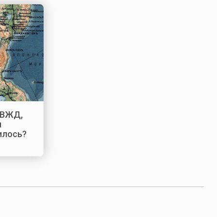
КВЖД,
и
илось?