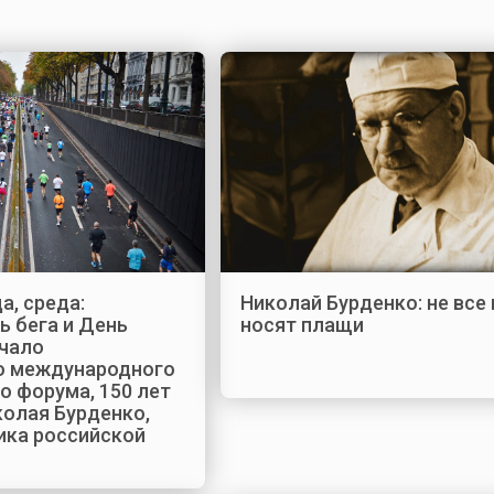
а, среда:
Николай Бурденко: не все 
ь бега и День
носят плащи
ачало
о международного
о форума, 150 лет
колая Бурденко,
ка российской