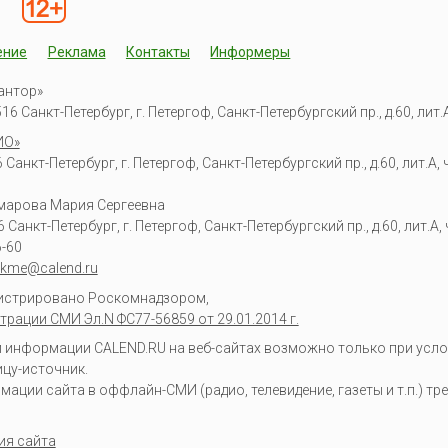
ение
Реклама
Контакты
Информеры
антор»
6 Санкт-Петербург, г. Петергоф, Санкт-Петербургский пр., д.60, лит.А,
ИО»
Санкт-Петербург, г. Петергоф, Санкт-Петербургский пр., д.60, лит.А, ч
омарова Мария Сергеевна
6
Санкт-Петербург, г. Петергоф
,
Санкт-Петербургский пр., д.60, лит.А, ч
6-60
kme@calend.ru
гистрировано Роскомнадзором,
трации СМИ Эл.N ФС77-56859 от 29.01.2014 г.
информации CALEND.RU на веб-сайтах возможно только при усло
ицу-источник.
ции сайта в оффлайн-СМИ (радио, телевидение, газеты и т.п.) тр
ия сайта