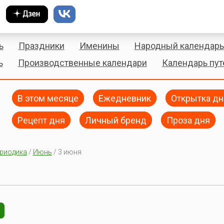
ь
Праздники
Именины
Народный календарь
ь
Производственные календари
Календарь пу
В этом месяце
Ежедневник
Открытка дн
Рецепт дня
Личный бренд
Проза дня
риодика
/
Июнь
/ 3 июня