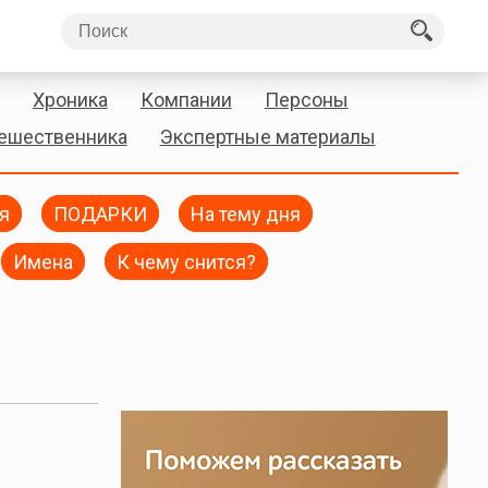
Хроника
Компании
Персоны
тешественника
Экспертные материалы
я
ПОДАРКИ
На тему дня
Имена
К чему снится?