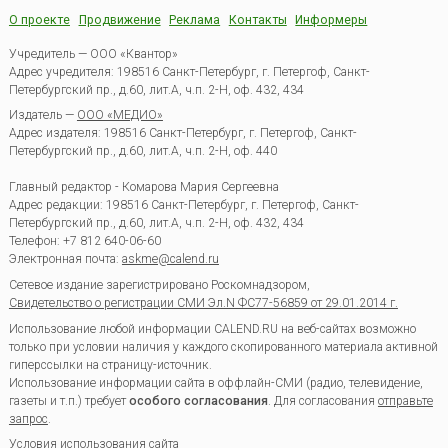
О проекте
Продвижение
Реклама
Контакты
Информеры
Учредитель — ООО «Квантор»
Адрес учредителя: 198516 Санкт-Петербург, г. Петергоф, Санкт-
Петербургский пр., д.60, лит.А, ч.п. 2-Н, оф. 432, 434
Издатель —
ООО «МЕДИО»
Адрес издателя: 198516 Санкт-Петербург, г. Петергоф, Санкт-
Петербургский пр., д.60, лит.А, ч.п. 2-Н, оф. 440
Главный редактор - Комарова Мария Сергеевна
Адрес редакции:
198516
Санкт-Петербург, г. Петергоф
,
Санкт-
Петербургский пр., д.60, лит.А, ч.п. 2-Н, оф. 432, 434
Телефон:
+7 812 640-06-60
Электронная почта:
askme@calend.ru
Сетевое издание зарегистрировано Роскомнадзором,
Свидетельство о регистрации СМИ Эл.N ФС77-56859 от 29.01.2014 г.
Использование любой информации CALEND.RU на веб-сайтах возможно
только при условии наличия у каждого скопированного материала активной
гиперссылки на страницу-источник.
Использование информации сайта в оффлайн-СМИ (радио, телевидение,
газеты и т.п.) требует
особого согласования
. Для согласования
отправьте
запрос
.
Условия использования сайта