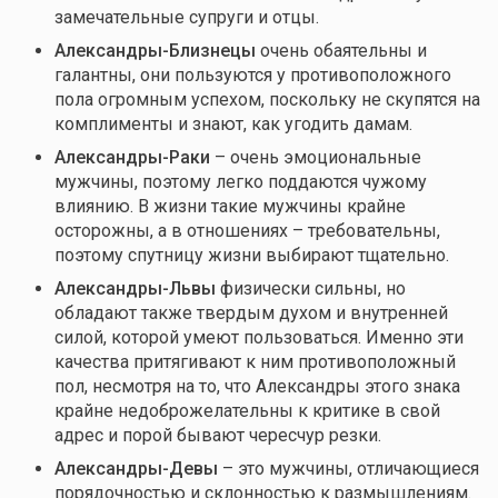
замечательные супруги и отцы.
Александр
ы
-Близне
цы
очень обаятельны и
галантны, они пользуются у противоположного
пола огромным успехом, поскольку не скупятся на
комплименты и знают, как угодить дамам.
Александр
ы
-Рак
и
– очень эмоциональные
мужчины, поэтому легко поддаются чужому
влиянию. В жизни такие мужчины крайне
осторожны, а в отношениях – требовательны,
поэтому спутницу жизни выбирают тщательно.
Александр
ы-Львы
физически сильны, но
обладают также твердым духом и внутренней
силой, которой умеют пользоваться. Именно эти
качества притягивают к ним противоположный
пол, несмотря на то, что Александры этого знака
крайне недоброжелательны к критике в свой
адрес и порой бывают чересчур резки.
Александр
ы
-Дев
ы
– это мужчины, отличающиеся
порядочностью и склонностью к размышлениям.