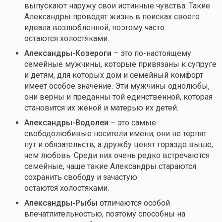
выпускают наружу свои истинные чувства. Такие
Александры проводят жизнь в поисках своего
идеала возлюбленной, поэтому часто
остаются холостяками.
Александр
ы
-Козерог
и
– это по-настоящему
семейные мужчины, которые привязаны к супруге
и детям, для которых дом и семейный комфорт
имеет особое значение. Эти мужчины однолюбы,
они верны и преданны той единственной, которая
становится их женой и матерью их детей.
Александр
ы
-Водоле
и
– это самые
свободолюбивые носители имени, они не терпят
пут и обязательств, а дружбу ценят гораздо выше,
чем любовь. Среди них очень редко встречаются
семейные, чаще такие Александры стараются
сохранить свободу и зачастую
остаются холостяками.
Александр
ы-Рыбы
отличаются особой
впечатлительностью, поэтому способны на