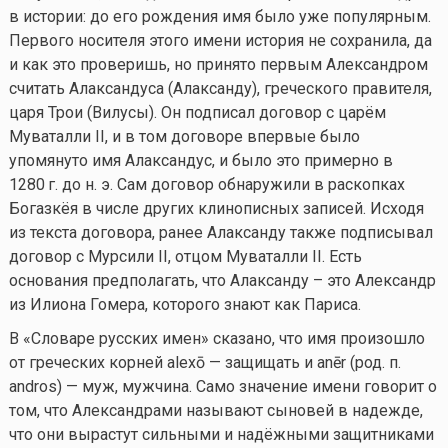
в истории: до его рождения имя было уже популярным.
Первого носителя этого имени история не сохранила, да
и как это проверишь, но принято первым Александром
считать Алаксандуса (Алаксанду), греческого правителя,
царя Трои (Вилусы). Он подписал договор с царём
Муваталли II, и в том договоре впервые было
упомянуто имя Алаксандус, и было это примерно в
1280 г.
до н. э. Сам договор обнаружили в раскопках
Богазкёя в числе других клинописных записей. Исходя
из текста договора, ранее Алаксанду также подписывал
договор с Мурсили II, отцом Муваталли II. Есть
основания предполагать, что Алаксанду – это Александр
из Илиона Гомера, которого знают как Париса.
В «Словаре русских имен» сказано, что имя произошло
от греческих корней alexō — защищать и anēr (род. п.
andros) — муж, мужчина. Само значение имени говорит о
том, что Александрами называют сыновей в надежде,
что они вырастут сильными и надёжными защитниками