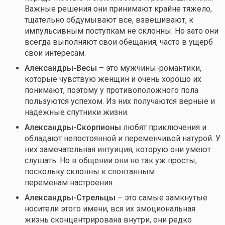
Важные решения они принимают крайне тяжело,
тщательно обдумывают все, взвешивают, к
импульсивным поступкам не склонны. Но зато они
всегда выполняют свои обещания, часто в ущерб
свои интересам.
Александр
ы-Весы
– это мужчины-романтики,
которые чувствую женщин и очень хорошо их
понимают, поэтому у противоположного пола
пользуются успехом. Из них получаются верные и
надежные спутники жизни.
Александр
ы
-Скорпион
ы
любят приключения и
обладают непостоянной и переменчивой натурой. У
них замечательная интуиция, которую они умеют
слушать. Но в общении они не так уж просты,
поскольку склонны к спонтанным
переменам настроения.
Александр
ы
-Стрел
ьцы
– это самые замкнутые
носители этого имени, вся их эмоциональная
жизнь сконцентрирована внутри, они редко