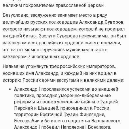
великим покровителем православной церкви.
Безусловно, заслуженно занимает место в ряду
величайших русских полководцев
Александр Суворов
,
которого называют полководцем, который не проиграл
ни одной битвы. Заслуги Суворова неисчислимы, он был
кавалером всех российских орденов своего времени,
что на тот момент вручались мужчинам, а также
кавалером 7 иностранных орденов.
Нельзя не упомянуть трех российских императоров,
носивших имя Александр, и каждый из них вошел в
историю России своими заслугами и великими делами:
Александр I
прославился успехами во внешней
политике, проводил умеренно-либеральные
реформы и провел успешные войны с Турцией,
Персией и Швецией, присоединил к России
территории Восточной Грузии, Финляндии,
Бессарабии и бывшего герцогства Варшавского.
Александр I победил Наполеона I Бонапарта.