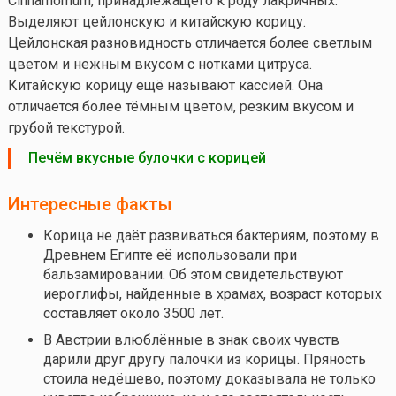
Cinnamomum, принадлежащего к роду лакричных.
Выделяют цейлонскую и китайскую корицу.
Цейлонская разновидность отличается более светлым
цветом и нежным вкусом с нотками цитруса.
Китайскую корицу ещё называют кассией. Она
отличается более тёмным цветом, резким вкусом и
грубой текстурой.
Печём
вкусные булочки с корицей
Интересные факты
Корица не даёт развиваться бактериям, поэтому в
Древнем Египте её использовали при
бальзамировании. Об этом свидетельствуют
иероглифы, найденные в храмах, возраст которых
составляет около 3500 лет.
В Австрии влюблённые в знак своих чувств
дарили друг другу палочки из корицы. Пряность
стоила недёшево, поэтому доказывала не только