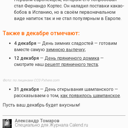
стал Фернандо Кортес. Он наладил поставки какао-
бобов в Испанию, но в своём первоначальном
виде напиток так и не стал популярным в Европе.
Также в декабре отмечают:
4 декабря
— День зимних сладостей — готовим
вместе самую
зимнюю выпечку
;
12 декабря
—
День пряничного домика
—
смотрите наш
рецепт пряничного теста
;
Фото: по лицензии CC0 Pxhere.com
31 декабря
— День открывания шампанского —
рассказываем о том,
как появилось шампанское
.
Пусть ваш декабрь будет вкусным!
Александр Томаров
Специально для Журнала Calend.ru