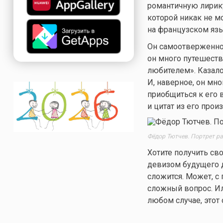
романтичную лирику
которой никак не м
на французском язык
Он самоотверженно 
он много путешеств
любителем». Казалос
И, наверное, он мно
приобщиться к его
и цитат из его прои
Фёдор Тютчев. Портрет ра
Хотите получить св
девизом будущего д
сложится. Может, с
сложный вопрос. Ил
любом случае, этот