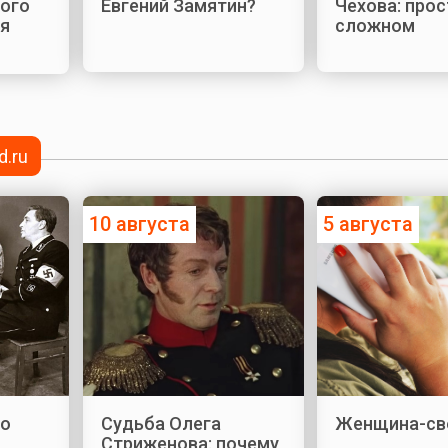
кого
Евгений Замятин?
Чехова: прос
я
сложном
d.ru
10 августа
5 августа
 о
Судьба Олега
Женщина-св
Стриженова: почему