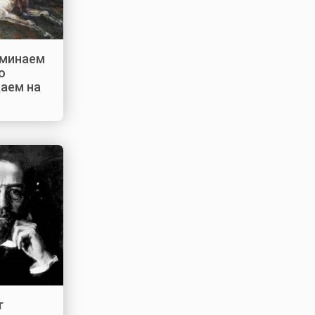
оминаем
о
даем на
т