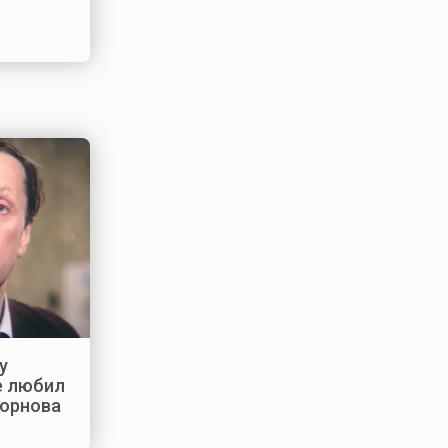
у
е любил
орнова