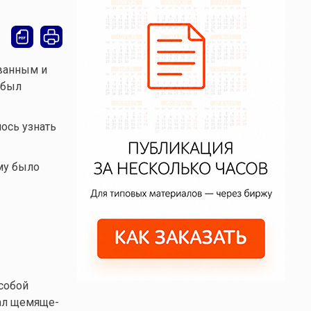
ванным и
 был
ось узнать
му было
 собой
сал щемяще-