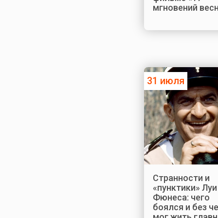
мгновений вес
31 июля
Странности и
«пунктики» Луи
Фюнеса: чего
боялся и без че
мог жить глав