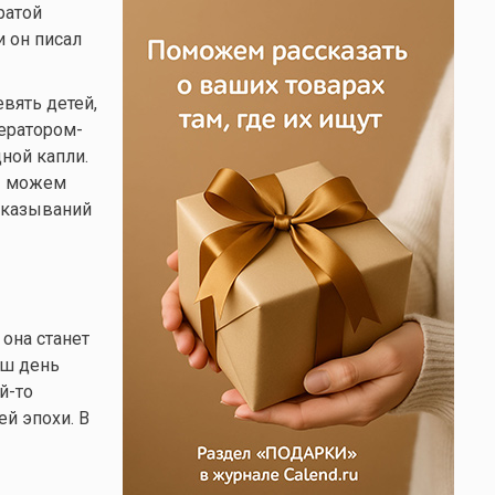
ратой
и он писал
вять детей,
тератором-
дной капли.
мы можем
сказываний
она станет
аш день
й-то
й эпохи. В