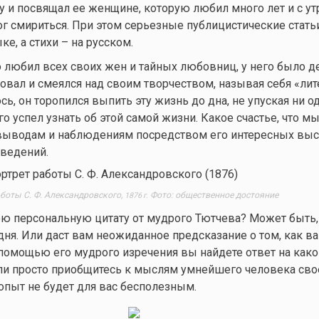
 и посвящал ее женщине, которую любил много лет и с ут
ог смириться. При этом серьезные публицистические стать
е, а стихи – на русском.
любил всех своих жен и тайных любовниц, у него было де
овал и смеялся над своим творчеством, называя себя «ли
ь, он торопился выпить эту жизнь до дна, не упуская ни о
го успел узнать об этой самой жизни. Какое счастье, что 
 выводам и наблюдениям посредством его интересных вы
зведений.
боты С. Ф. Александровского,
Фото: общественное достояние
1876 г.
ою персональную цитату от мудрого Тютчева? Может быть, 
ня. Или даст вам неожиданное предсказание о том, как в
 помощью его мудрого изречения вы найдете ответ на
како
и просто приобщитесь к мыслям умнейшего человека свое
 опыт не будет для вас бесполезным.