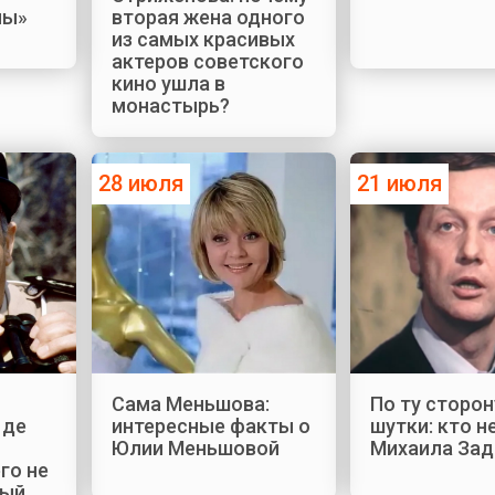
ны»
вторая жена одного
из самых красивых
актеров советского
кино ушла в
монастырь?
28 июля
21 июля
Сама Меньшова:
По ту сторон
 де
интересные факты о
шутки: кто н
Юлии Меньшовой
Михаила Зад
го не
ный