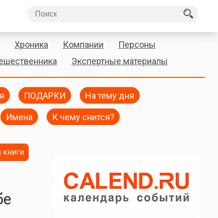
Хроника
Компании
Персоны
тешественника
Экспертные материалы
я
ПОДАРКИ
На тему дня
Имена
К чему снится?
 книги
бе