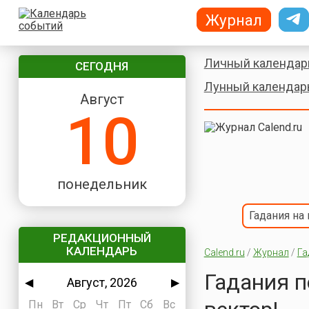
Журнал
Личный календар
СЕГОДНЯ
Лунный календар
Август
10
понедельник
Гадания на
РЕДАКЦИОННЫЙ
КАЛЕНДАРЬ
Calend.ru
/
Журнал
/
Га
Гадания п
Август, 2026
◀
▶
Пн
Вт
Ср
Чт
Пт
Сб
Вс