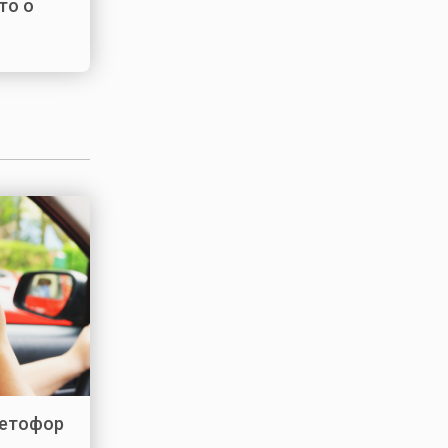
то о
етофор