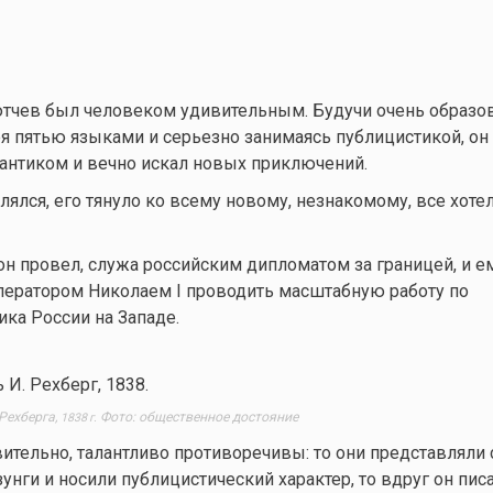
тчев был человеком удивительным. Будучи очень образо
я пятью языками и серьезно занимаясь публицистикой, он
нтиком и вечно искал новых приключений.
ялся, его тянуло ко всему новому, незнакомому, все хотел
он провел, служа российским дипломатом за границей, и е
ператором Николаем I проводить масштабную работу по
ка России на Западе.
Рехберга,
Фото: общественное достояние
1838 г.
вительно, талантливо противоречивы: то они представляли
нги и носили публицистический характер, то вдруг он пи