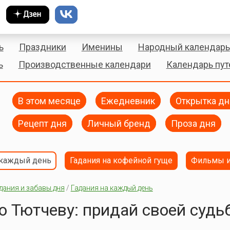
ь
Праздники
Именины
Народный календарь
ь
Производственные календари
Календарь пу
В этом месяце
Ежедневник
Открытка дн
Рецепт дня
Личный бренд
Проза дня
 каждый день
Гадания на кофейной гуще
Фильмы и
дания и забавы дня
/
Гадания на каждый день
о Тютчеву: придай своей судь