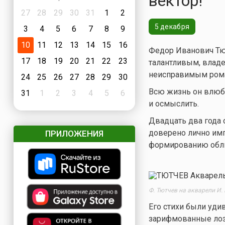
вектор!
27
28
29
30
31
1
2
5 декабря
3
4
5
6
7
8
9
10
11
12
13
14
15
16
Федор Иванович Тю
17
18
19
20
21
22
23
талантливым, владе
неисправимым рома
24
25
26
27
28
29
30
Всю жизнь он влюбл
31
1
2
3
4
5
6
и осмыслить.
Двадцать два года 
доверено лично им
ПРИЛОЖЕНИЯ
формированию обли
Ф. Тютчев на акварели И. 
Его стихи были уди
зарифмованные лозу