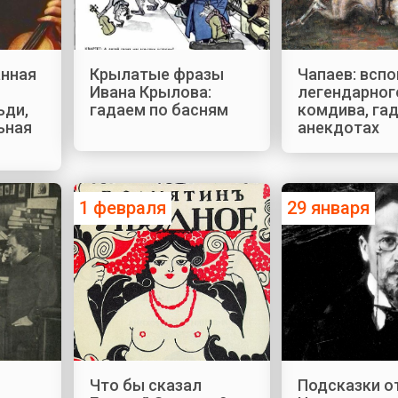
анная
Крылатые фразы
Чапаев: всп
Ивана Крылова:
легендарног
ьди,
гадаем по басням
комдива, га
ьная
анекдотах
1 февраля
29 января
Что бы сказал
Подсказки о