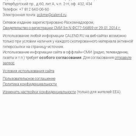
Петербургский пр., д.60, лит.А, ч.п. 2-Н, оф. 432, 434
Телефон:
+7 812 640-06-60
Электронная почта:
askme@calend.ru
Сетевое издание зарегистрировано Роскомнадзором,
Свидетельство о регистрации СМИ Эл.N ФС77-56859 от 29.01.2014 г.
Использование любой информации CALEND.RU на веб-сайтах возможно
только при условии наличия у каждого скопированного материала активной
гиперссылки на страницу-источник.
Использование информации сайта в оффлайн-СМИ (радио, телевидение,
газеты и т.п.) требует
особого согласования
. Для согласования
отправьте
запрос
.
Условия использования сайта
Пользовательское соглашение
Политика конфиденциальности
Изменить настройки конфиденциальности
(только для жителей EEA).