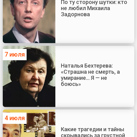
По ту сторону шутки: кто
не любил Михаила
Задорнова
7 июля
Наталья Бехтерева:
«Страшна не смерть, а
умирание... Я — не
боюсь»
4 июля
Какие трагедии и тайны
скрывались за грустной