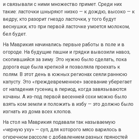
и связывали с ними множество примет. Среди них
такие: ласточки шныряют низко — к дождю, высоко — к
ведру; кто разорит гнездо ласточки, у того будут
веснушки; кто при первой ласточке умоется молоком,
бел будет.
На Маврикия начинались первые работы в поле и в
огороде. На будущие пашни и грядки вывозили навоз,
скопившийся за зиму. Это нужно было сделать, пока
дорога еще была крепкой и позволяла проехать к
полям. В этот день в южных регионах сеяли раннюю
капусту. Это «преждевременное» засевание уберегает
от нападения гусениц в период, когда завязываются
кочаны. А из-под первой весенней сохи можно было
взять ком земли и положить в избу — это должно было
изгнать из дома всех клопов.
На стол на Маврикия подавали так называемую
«черную уху» — суп, для которого мясо варилось в
огуречном рассоле с добавлением разных пряностей