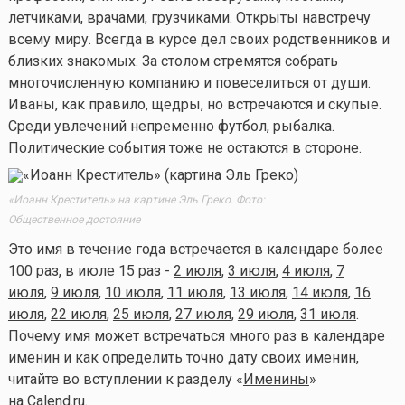
летчиками, врачами, грузчиками. Открыты навстречу
всему миру. Всегда в курсе дел своих родственников и
близких знакомых. За столом стремятся собрать
многочисленную компанию и повеселиться от души.
Иваны, как правило, щедры, но встречаются и скупые.
Среди увлечений непременно футбол, рыбалка.
Политические события тоже не остаются в стороне.
«Иоанн Креститель» на картине Эль Греко. Фото:
Общественное достояние
Это имя в течение года встречается в календаре более
100 раз, в июле 15 раз -
2 июля
,
3 июля
,
4 июля
,
7
июля
,
9 июля
,
10 июля
,
11 июля
,
13 июля
,
14 июля
,
16
июля
,
22 июля
,
25 июля
,
27 июля
,
29 июля
,
31 июля
.
Почему имя может встречаться много раз в календаре
именин и как определить точно дату своих именин,
читайте во вступлении к разделу «
Именины
»
на Calend.ru.