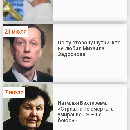
21 июля
По ту сторону шутки: кто
не любил Михаила
Задорнова
7 июля
Наталья Бехтерева:
«Страшна не смерть, а
умирание... Я — не
боюсь»