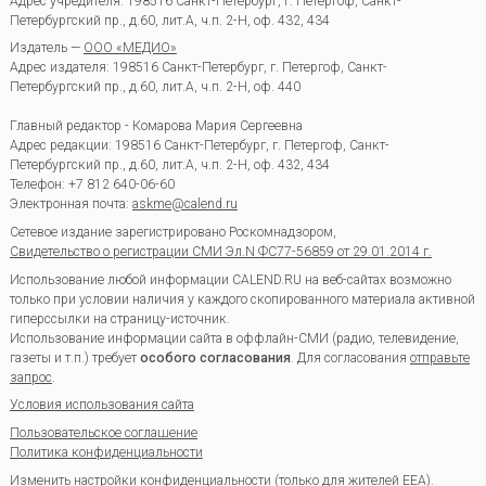
Адрес учредителя: 198516 Санкт-Петербург, г. Петергоф, Санкт-
Петербургский пр., д.60, лит.А, ч.п. 2-Н, оф. 432, 434
Издатель —
ООО «МЕДИО»
Адрес издателя: 198516 Санкт-Петербург, г. Петергоф, Санкт-
Петербургский пр., д.60, лит.А, ч.п. 2-Н, оф. 440
Главный редактор - Комарова Мария Сергеевна
Адрес редакции:
198516
Санкт-Петербург, г. Петергоф
,
Санкт-
Петербургский пр., д.60, лит.А, ч.п. 2-Н, оф. 432, 434
Телефон:
+7 812 640-06-60
Электронная почта:
askme@calend.ru
Сетевое издание зарегистрировано Роскомнадзором,
Свидетельство о регистрации СМИ Эл.N ФС77-56859 от 29.01.2014 г.
Использование любой информации CALEND.RU на веб-сайтах возможно
только при условии наличия у каждого скопированного материала активной
гиперссылки на страницу-источник.
Использование информации сайта в оффлайн-СМИ (радио, телевидение,
газеты и т.п.) требует
особого согласования
. Для согласования
отправьте
запрос
.
Условия использования сайта
Пользовательское соглашение
Политика конфиденциальности
Изменить настройки конфиденциальности
(только для жителей EEA).