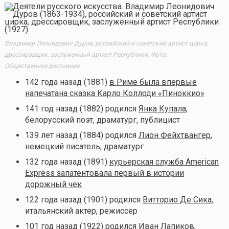
Владимир Леонидович Дуров, российский и советский артист цирка,
дрессировщик, заслуженный артист Республики. Фото:
Общественное достояние
142 года назад (1881)
в Риме была впервые
напечатана сказка Карло Коллоди «Пиноккио»
141 год назад (1882) родился
Янка Купала
,
белорусский поэт, драматург, публицист
139 лет назад (1884) родился
Лион Фейхтвангер
,
немецкий писатель, драматург
132 года назад (1891)
курьерская служба American
Express запатентовала первый в истории
дорожный чек
122 года назад (1901) родился
Витторио Де Сика
,
итальянский актер, режиссер
101 год назад (1922) родился
Иван Лапиков
,