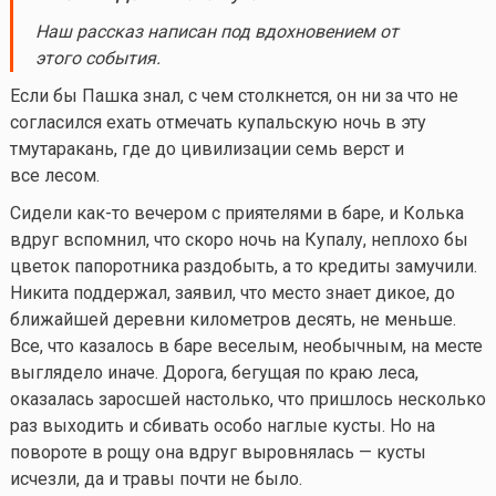
Наш рассказ написан под вдохновением от
этого события.
Если бы Пашка знал, с чем столкнется, он ни за что не
согласился ехать отмечать купальскую ночь в эту
тмутаракань, где до цивилизации семь верст и
все лесом.
Сидели
как-то
вечером с приятелями в баре, и Колька
вдруг вспомнил, что скоро ночь на Купалу, неплохо бы
цветок папоротника раздобыть, а то кредиты замучили.
Никита поддержал, заявил, что место знает дикое, до
ближайшей деревни километров десять, не меньше.
Все, что казалось в баре веселым, необычным, на месте
выглядело иначе. Дорога, бегущая по краю леса,
оказалась заросшей настолько, что пришлось несколько
раз выходить и сбивать особо наглые кусты. Но на
повороте в рощу она вдруг выровнялась — кусты
исчезли, да и травы почти не было.