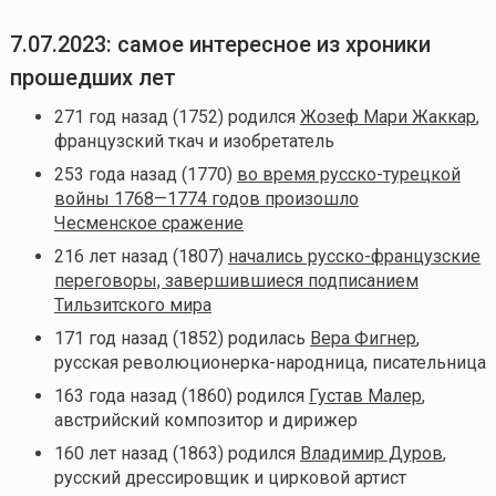
7.07.2023: самое интересное из хроники
прошедших лет
271 год назад (1752) родился
Жозеф Мари Жаккар
,
французский ткач и изобретатель
253 года назад (1770)
во время русско-турецкой
войны 1768—1774 годов произошло
Чесменское сражение
216 лет назад (1807)
начались русско-французские
переговоры, завершившиеся подписанием
Тильзитского мира
171 год назад (1852) родилась
Вера Фигнер
,
русская революционерка-народница, писательница
163 года назад (1860) родился
Густав Малер
,
австрийский композитор и дирижер
160 лет назад (1863) родился
Владимир Дуров
,
русский дрессировщик и цирковой артист