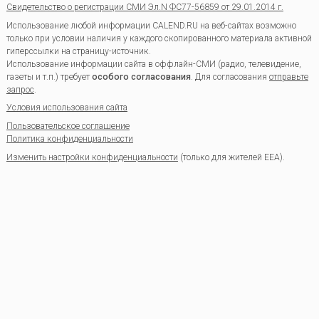
Свидетельство о регистрации СМИ Эл.N ФС77-56859 от 29.01.2014 г.
Использование любой информации CALEND.RU на веб-сайтах возможно
только при условии наличия у каждого скопированного материала активной
гиперссылки на страницу-источник.
Использование информации сайта в оффлайн-СМИ (радио, телевидение,
газеты и т.п.) требует
особого согласования
. Для согласования
отправьте
запрос
.
Условия использования сайта
Пользовательское соглашение
Политика конфиденциальности
Изменить настройки конфиденциальности
(только для жителей EEA).