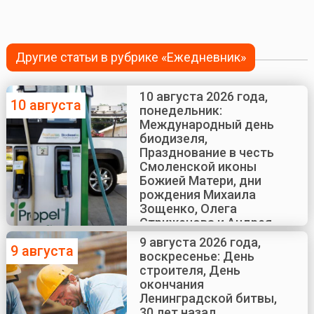
Другие статьи в рубрике «Ежедневник»
10 августа 2026 года,
10 августа
понедельник:
Международный день
биодизеля,
Празднование в честь
Смоленской иконы
Божией Матери, дни
рождения Михаила
Зощенко, Олега
Стриженова и Андрея
Краско
9 августа 2026 года,
9 августа
воскресенье: День
строителя, День
окончания
Ленинградской битвы,
30 лет назад