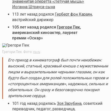
знаменитая оперетта «Летучая мышь»
Иоганна Штрауса-сына
113 лет назад родился
Герберт фон Караян
,
австрийский дирижер
105 лет назад родился
Грегори Пек
,
американский киноактер, лауреат
премии «Оскар»
Грегори Пек. Фото:
ria.ru
Его приход в кинематограф был почти неизбежен:
высокий, статный, красивый юноша с мужественным
лицом и выразительными черными глазами, он как
будто был создан для ролей положительных героев и
«стопроцентных американцев», надежных, сильных и
обаятельных. Он сразу и безоговорочно покорил
зрительские сердца.
101 год назад родилась
Зоя Зарубина
, советский
переводчик, педагог, разведчица,