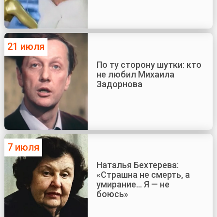
21 июля
По ту сторону шутки: кто
не любил Михаила
Задорнова
7 июля
Наталья Бехтерева:
«Страшна не смерть, а
умирание... Я — не
боюсь»