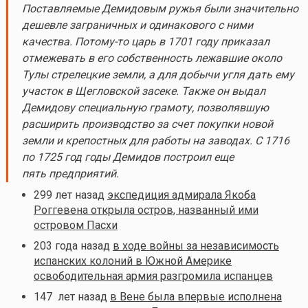
Поставляемые Демидовым ружья были значительно
дешевле заграничных и одинакового с ними
качества.
Потому-то
царь в 1701 году приказал
отмежевать в его собственность лежавшие около
Тулы стрелецкие земли, а для добычи угля дать ему
участок в Щегловской засеке. Также он выдал
Демидову специальную грамоту, позволявшую
расширить производство за счет покупки новой
земли и крепостных для работы на заводах. С 1716
по 1725 год годы Демидов построил еще
пять предприятий.
299 лет назад
экспедиция адмирала Якоба
Роггевена открыла остров, названный ими
островом Пасхи
203 года назад
в ходе войны за независимость
испанских колоний в Южной Америке
освободительная армия разгромила испанцев
147 лет назад
в Вене была впервые исполнена