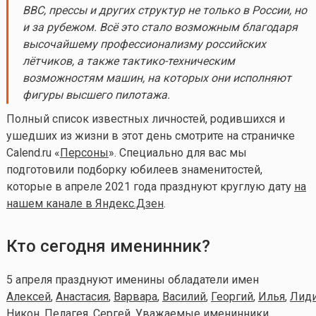
ВВС, прессы и других структур не только в России, но
и за рубежом. Всё это стало возможным благодаря
высочайшему профессионализму российских
лётчиков, а также тактико-техническим
возможностям машин, на которых они исполняют
фигуры высшего пилотажа.
Полный список известных личностей, родившихся и
ушедших из жизни в этот день смотрите на страничке
Calend.ru «
Персоны
». Специально для вас мы
подготовили подборку юбилеев знаменитостей,
которые в апреле 2021 года празднуют круглую дату
на
нашем канале в Яндекс.Дзен
.
Кто сегодня именинник?
5 апреля празднуют именины обладатели имен
Алексей
,
Анастасия
,
Варвара
,
Василий
,
Георгий
,
Илья
,
Лид
Никон,
Пелагея
,
Сергей
. Уважаемые именинники,