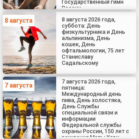
Государственный гимн
России
8 августа 2026 года,
8 августа
суббота: День
физкультурника и День
альпинизма, День
кошек, День
офтальмологии, 75 лет
Станиславу
Садальскому
7 августа 2026 года,
7 августа
пятница:
Международный день
пива, День холостяка,
День Службы
специальной связи и
информации
Федеральной службы
охраны России, 150 лет с
рождения Маты Хари