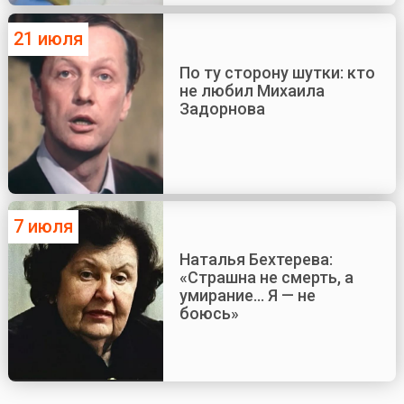
21 июля
По ту сторону шутки: кто
не любил Михаила
Задорнова
7 июля
Наталья Бехтерева:
«Страшна не смерть, а
умирание... Я — не
боюсь»