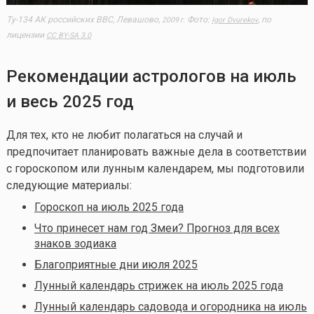
Ту-134 АК российских ВВС, Левашово,
Фото:
, по
2009 г.
Igor Dvurekov
лицензии
CC BY-SA 3.0
Рекомендации астрологов на июль
и весь 2025 год
Для тех, кто не любит полагаться на случай и
предпочитает планировать важные дела в соответствии
с гороскопом или лунным календарем, мы подготовили
следующие материалы:
Гороскоп на июль 2025 года
Что принесет нам год Змеи? Прогноз для всех
знаков зодиака
Благоприятные дни июля 2025
Лунный календарь стрижек на июль 2025 года
Лунный календарь садовода и огородника на июль