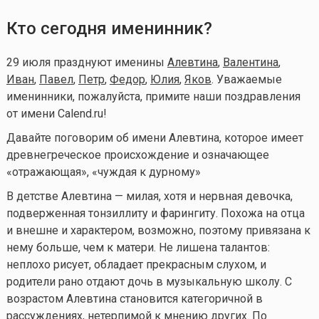
Кто сегодня именинник?
29 июля празднуют именины
Алевтина
,
Валентина
,
Иван
,
Павел
,
Петр
,
Федор
,
Юлия
,
Яков
. Уважаемые
именинники, пожалуйста, примите наши поздравления
от имени Calend.ru!
Давайте поговорим об имени Алевтина, которое имеет
древнегреческое происхождение и означающее
«отражающая», «чуждая к дурному»
В детстве Алевтина — милая, хотя и нервная девочка,
подверженная тонзиллиту и фарингиту. Похожа на отца
и внешне и характером, возможно, поэтому привязана к
нему больше, чем к матери. Не лишена талантов:
неплохо рисует, обладает прекрасным слухом, и
родители рано отдают дочь в музыкальную школу. С
возрастом Алевтина становится категоричной в
рассуждениях, нетерпимой к мнению других. По