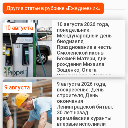
Другие статьи в рубрике «Ежедневник»
10 августа 2026 года,
10 августа
понедельник:
Международный день
биодизеля,
Празднование в честь
Смоленской иконы
Божией Матери, дни
рождения Михаила
Зощенко, Олега
Стриженова и Андрея
Краско
9 августа 2026 года,
9 августа
воскресенье: День
строителя, День
окончания
Ленинградской битвы,
30 лет назад
кремлёвские куранты
впервые исполнили