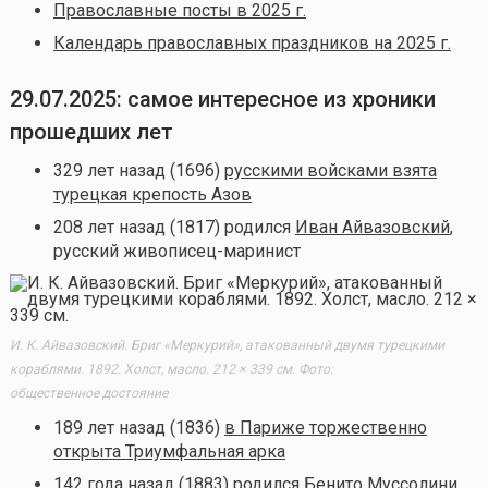
Православные посты в 2025 г.
Календарь православных праздников на 2025 г.
29.07.2025: самое интересное из хроники
прошедших лет
329 лет назад (1696)
русскими войсками взята
турецкая крепость Азов
208 лет назад (1817) родился
Иван Айвазовский
,
русский живописец-маринист
И. К. Айвазовский. Бриг «Меркурий», атакованный двумя турецкими
кораблями. 1892. Холст, масло. 212 × 339 см. Фото:
общественное достояние
189 лет назад (1836)
в Париже торжественно
открыта Триумфальная арка
142 года назад (1883) родился
Бенито Муссолини
,