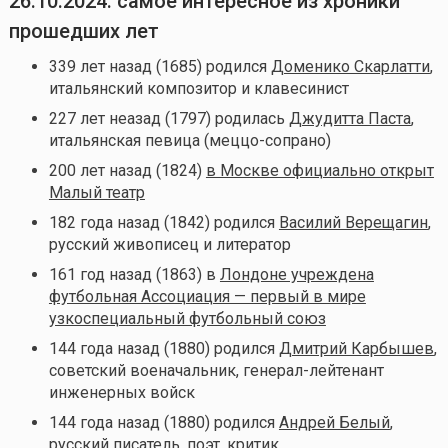
26.10.2024: самое интересное из хроники
прошедших лет
339 лет назад (1685) родился
Доменико Скарлатти
,
итальянский композитор и клавесинист
227 лет неазад (1797) родилась
Джудитта Паста
,
итальянская певица (меццо-сопрано)
200 лет назад (1824)
в Москве официально открыт
Малый театр
182 года назад (1842) родился
Василий Верещагин
,
русский живописец и литератор
161 год назад (1863) в
Лондоне учреждена
футбольная Ассоциация — первый в мире
узкоспециальный футбольный союз
144 года назад (1880) родился
Дмитрий Карбышев
,
советский военачальник, генерал-лейтенант
инженерных войск
144 года назад (1880) родился
Андрей Белый
,
русский писатель, поэт, критик