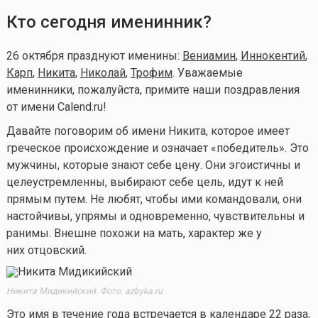
Кто сегодня именинник?
26 октября празднуют именины:
Вениамин
,
Иннокентий
,
Карп
,
Никита
,
Николай
,
Трофим
. Уважаемые
именинники, пожалуйста, примите наши поздравления
от имени Calend.ru!
Давайте поговорим об имени Никита, которое имеет
греческое происхождение и означает «победитель». Это
мужчины, которые знают себе цену. Они эгоистичны и
целеустремленны, выбирают себе цель, идут к ней
прямым путем. Не любят, чтобы ими командовали, они
настойчивы, упрямы и одновременно, чувствительны и
ранимы. Внешне похожи на мать, характер же у
них отцовский.
Никита Мидикийский. Фото: azbyka.ru
Это имя в течение года встречается в календаре 22 раза,