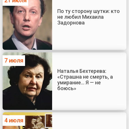
21 июля
По ту сторону шутки: кто
не любил Михаила
Задорнова
7 июля
Наталья Бехтерева:
«Страшна не смерть, а
умирание... Я — не
боюсь»
4 июля