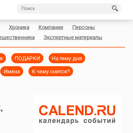
Хроника
Компании
Персоны
тешественника
Экспертные материалы
я
ПОДАРКИ
На тему дня
Имена
К чему снится?
,