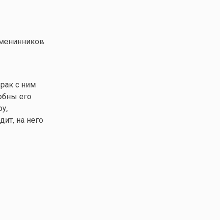
именинников
рак с ним
обны его
у,
дит, на него