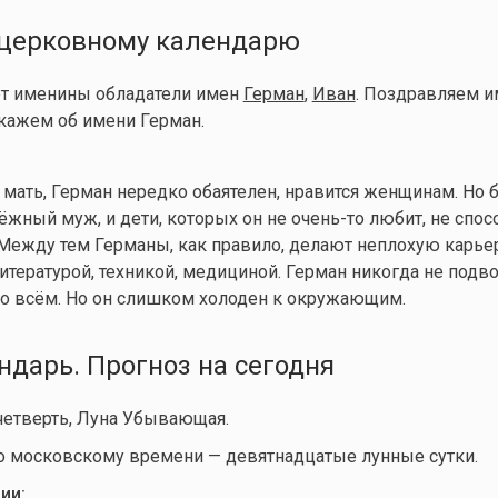
церковному календарю
ют именины обладатели имен
Герман
,
Иван
. Поздравляем 
кажем об имени Герман.
мать, Герман нередко обаятелен, нравится женщинам. Но б
ёжный муж, и дети, которых он не
очень-то
любит, не спос
 Между тем Германы, как правило, делают неплохую карьер
итературой, техникой, медициной. Герман никогда не подво
во всём. Но он слишком холоден к окружающим.
дарь. Прогноз на сегодня
четверть, Луна Убывающая.
по московскому времени — девятнадцатые лунные сутки.
ии: