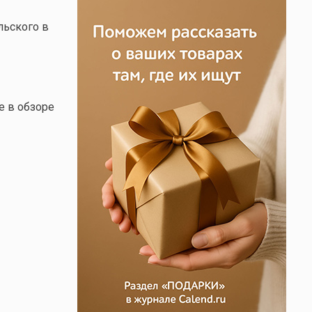
льского в
е в обзоре