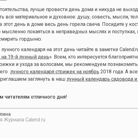
тоятельства, лучше провести день дома и никуда не выходи
 всё материальное и духовное: душу, совесть, мысли, тел
 этот день в доме весь день горела свеча. Посидите у кост
о мысленно покаяться в неправедных мыслях и поступках, 
 смирить гордыню.
унного календаря на этот день читайте в заметке Calend.r
на 19-й лунный день
». Всем, кто интересуется благоприят
трижки и ухода за волосами, мы рекомендуем познакомить
шего
лунного календаря стрижек на ноябрь
2018 года. А все
 приглашаем заглянуть в наш
лунный календарь садовода и
 читателям отличного дня!
лина
я Журнала Calend.ru