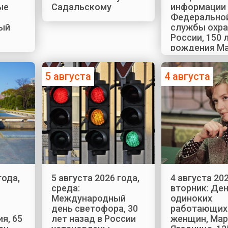
ые
Садальскому
информации
Федерально
ый
службы охр
России, 150 
рождения М
Хари
5 августа
4 августа
года,
5 августа 2026 года,
4 августа 202
среда:
вторник: Де
Международный
одиноких
день светофора, 30
работающих
я, 65
лет назад в России
женщин, Мар