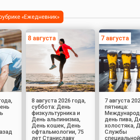
 рубрике «Ежедневник»
8 августа
7 августа
года,
8 августа 2026 года,
7 августа 202
День
суббота: День
пятница:
нь
физкультурника и
Международ
День альпинизма,
день пива, Д
День кошек, День
холостяка, 
назад
офтальмологии, 75
Службы
лет Станиславу
специальной