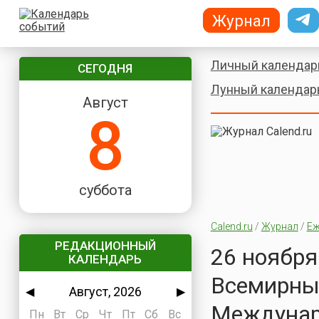
Журнал
Личный календар
СЕГОДНЯ
Лунный календар
Август
8
суббота
Calend.ru
/
Журнал
/
Еж
РЕДАКЦИОННЫЙ
26 ноября
КАЛЕНДАРЬ
Всемирны
Август, 2026
◀
▶
Междунар
Пн
Вт
Ср
Чт
Пт
Сб
Вс