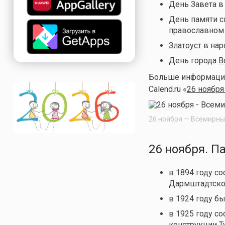
День Завета в
День памяти с
православном
Златоуст
в нар
День города
В
Больше информации 
Calend.ru «
26 ноября
26 ноября — Всемирны
26 ноября. П
в 1894 году со
Дармштадтск
в 1924 году б
в 1925 году с
конструкции Т