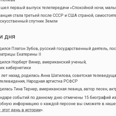
ышел первый выпуск телепередачи «Спокойной ночи, мал
ранция стала третьей после СССР и США страной, самостоят
скусственный спутник Земли
и дня
одился Платон Зубов, русский государственный деятель, по
атрицы Екатерины II
одился Норберт Винер, американский ученый,
ик кибернетики
0 лет назад, родилась Анна Шатилова, советская телеведуща
телевидения, Народная артистка РСФСР
дилась Тина Тернер, американская певица, автор песен, акт
ендаре событий по данному дню отмечены 15 биографий и
робную информацию о каждой персоне вы сможете в наш
 этот день в истории
».