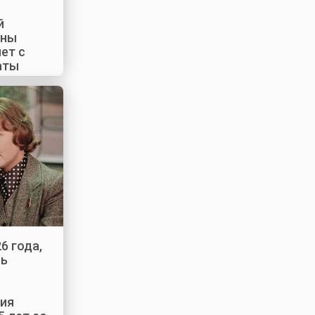
й
аны
лет с
аты
6 года,
нь
ия