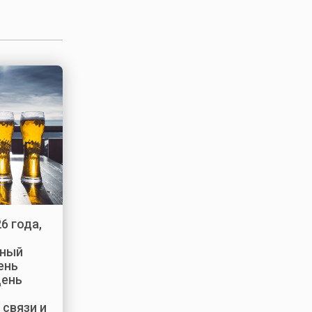
6 года,
ный
ень
День
 связи и