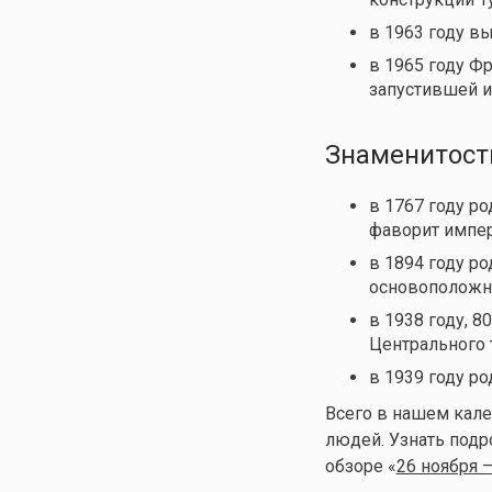
в 1963 году в
в 1965 году Ф
запустившей и
Знаменитост
в 1767 году р
фаворит импер
в 1894 году р
основоположн
в 1938 году, 8
Центрального 
в 1939 году ро
Всего в нашем кал
людей. Узнать под
обзоре «
26 ноября —