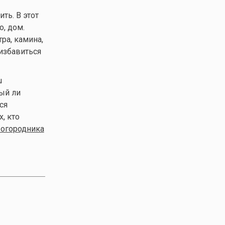
ть. В этот
о, дом.
ра, камина,
избавиться
u
ный ли
ся
х, кто
 огородника