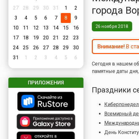
города Во
27
28
29
30
31
1
2
3
4
5
6
7
8
9
26 ноября 2018
10
11
12
13
14
15
16
17
18
19
20
21
22
23
Внимание!
В ст
24
25
26
27
28
29
30
31
1
2
3
4
5
6
Сегодня в нашем о
памятные даты дня,
ПРИЛОЖЕНИЯ
Праздники с
Киберпонедел
Всемирный де
Международны
День Конститу