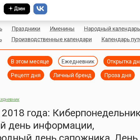
ь
Праздники
Именины
Народный календарь
ь
Производственные календари
Календарь пу
В этом месяце
Ежедневник
Открытка дн
Рецепт дня
Личный бренд
Проза дня
едневник
 2018 года: Киберпонедельник
й день информации,
одный день сапожника, День