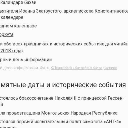
 календаре бахаи
вятителя Иоанна Златоустого, архиепископа Константинопо
 календаре
одном календаре
оркута
обо всех праздниках и исторических событиях дня читайт
 2018 года
».
й день информации. Фото:
© konradbak / Фотобанк Фотодженика
амятные даты и исторические события
стоялось бракосочетание Николая II с принцессой Гессен-
ой
ыла провозглашена Монгольская Народная Республика
остоялся первый испытательный полет самолета «АНТ-4»
уполева