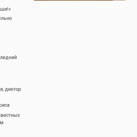
ыши!»
ельно
следний
я, диктор
риса
звестных
ем