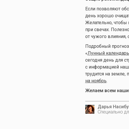
Если позволяют обс
день хорошо очищать
Желательно, чтобы в
при свечах. Полезн
от чужого влияния,
Подробный прогноз л
«
Лунный календарь 
сегодня день для с
с информацией на
трудится на земле,
на ноябрь
.
Желаем всем нашим
Дарья Насибу
Специально дл