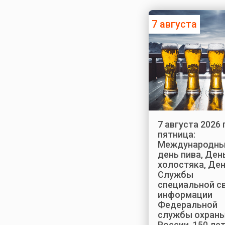
7 августа
7 августа 2026 
пятница:
Международн
день пива, Ден
холостяка, Де
Службы
специальной св
информации
Федеральной
службы охран
России, 150 лет