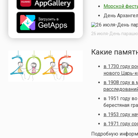
Морской фести
День Архангел
26 июля-День парашют
Какие памят
в 1730 году р
нового Царь-
в 1908 году в
расследований (
в 1951 году в
берестяная гр
в 1953 году н
в 1971 году с
Подробную информац