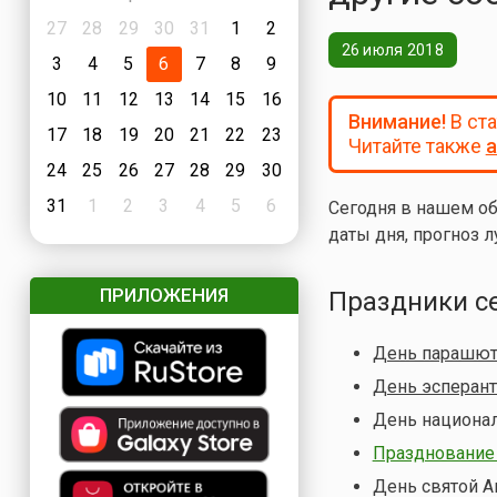
27
28
29
30
31
1
2
26 июля 2018
3
4
5
6
7
8
9
10
11
12
13
14
15
16
Внимание!
В ст
17
18
19
20
21
22
23
Читайте также
а
24
25
26
27
28
29
30
31
1
2
3
4
5
6
Сегодня в нашем о
даты дня, прогноз л
ПРИЛОЖЕНИЯ
Праздники с
День парашют
День эсперан
День национал
Празднование 
День святой А