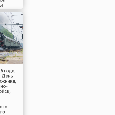
ры
6 года,
: День
ожника,
но-
ойск,
ого
го