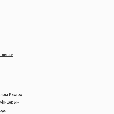
отливке
елем Кастро
«Офицеры»
оре