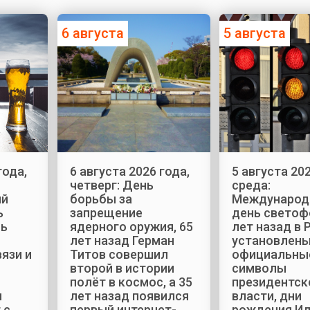
6 августа
5 августа
года,
6 августа 2026 года,
5 августа 202
четверг: День
среда:
ый
борьбы за
Международ
ь
запрещение
день светоф
нь
ядерного оружия, 65
лет назад в 
лет назад Герман
установлен
язи и
Титов совершил
официальны
второй в истории
символы
полёт в космос, а 35
президентск
ы
лет назад появился
власти, дни
 с
первый интернет-
рождения И