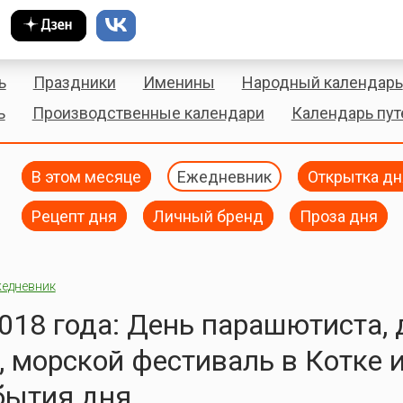
ь
Праздники
Именины
Народный календарь
ь
Производственные календари
Календарь пу
В этом месяце
Ежедневник
Открытка дн
Рецепт дня
Личный бренд
Проза дня
едневник
018 года: День парашютиста, 
, морской фестиваль в Котке 
бытия дня