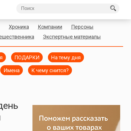
Хроника
Компании
Персоны
тешественника
Экспертные материалы
я
ПОДАРКИ
На тему дня
Имена
К чему снится?
день
и