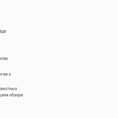
ица
юсер
огии о
звестных
ашем обзоре