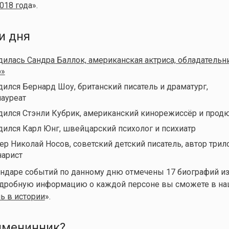
018 год
а».
и дня
одилась Сандра Баллок, американская актриса, обладательн
р»
дился Бернард Шоу, британский писатель и драматург,
ауреат
одился Стэнли Кубрик, американский кинорежиссёр и прод
одился
Карл Юнг, швейцарский психолог и психиатр
ер Николай Носов, советский детский писатель, автор трил
нарист
ендаре событий по данному дню отмечены 17 биографий и
одробную информацию о каждой персоне вы сможете в н
ь в истории
».
 именинник?