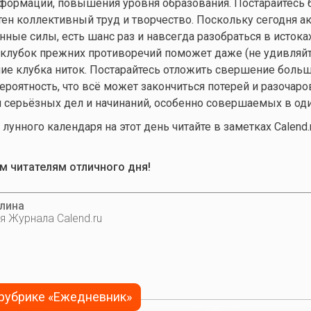
формации, повышения уровня образования. Постарайтесь 
ен коллективный труд и творчество. Поскольку сегодня а
ные силы, есть шанс раз и навсегда разобраться в исток
 клубок прежних противоречий поможет даже (не удивляйт
ие клубка ниток. Постарайтесь отложить свершение больш
ероятность, что всё может закончиться потерей и разочаро
я серьёзных дел и начинаний, особенно совершаемых в оди
унного календаря на этот день читайте в заметках Calend.r
 читателям отличного дня!
лина
я Журнала Calend.ru
 рубрике «Ежедневник»