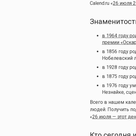
Calend.ru «
26 июля 2
Знаменитост
в 1964 году р
премии «Оска
в 1856 году ро
Нобелевский л
в 1928 году р
в 1875 году р
в 1976 году ум
Незнайке, сце
Всего в нашем кал
людей. Получить п
«
26 июля — этот ден
Кто сегодня