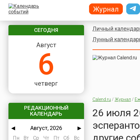
Журнал
Личный календар
СЕГОДНЯ
Лунный календар
Август
6
четверг
Calend.ru
/
Журнал
/
Еж
РЕДАКЦИОННЫЙ
26 июля 2
КАЛЕНДАРЬ
эсперанто
Август, 2026
◀
▶
другие со
Пн
Вт
Ср
Чт
Пт
Сб
Вс