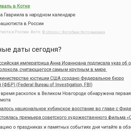
валь в Котке
а Гавриила в народном календаре
иста в России. Фото:
© izhorov / Фотобанк Фотодженика
ные даты сегодня?
оссийская императрица Анна Иоанновна подписала указ об 
колокола, считающегося самым крупным в мире
 министерстве юстиции США создано Федеральное бюро
ФБР) (Federal Bureau of Investigation, FBI)
о время раскопок в Великом Новгороде обнаружена первая
амота
ачалось национальное кубинское восстание во главе с Фид
остоялась премьера советского художественного фильма 
ию о праздниках и памятных событиях дня читайте в обз