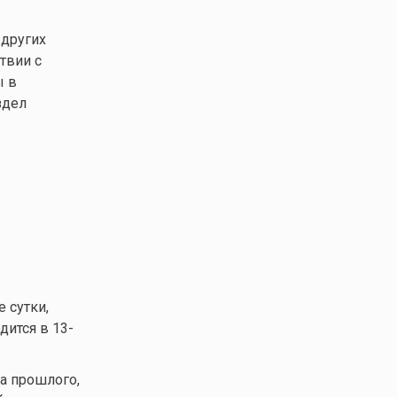
 других
твии с
ы в
здел
 сутки,
дится в 13-
за прошлого,