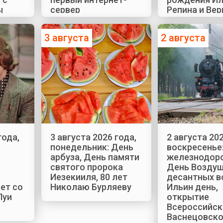
ы
сервер
Репина и Ве
Холодной
3 августа
2 августа
года,
3 августа 2026 года,
2 августа 202
понедельник: День
воскресенье
арбуза, День памяти
железнодор
святого пророка
День Воздуш
Иезекииля, 80 лет
десантных в
лет со
Николаю Бурляеву
Ильин день,
Луи
открытие
Всероссийск
Васнецовско