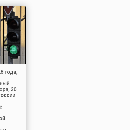
6 года,
ный
ора, 30
России
ы
е
ой
льи