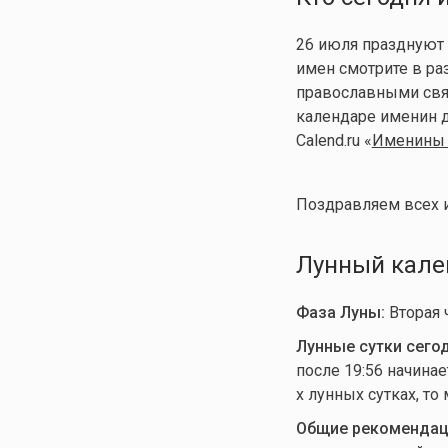
26 июля праздную
имен смотрите в раз
православными свят
календаре именин д
Calend.ru «
Именины 
Поздравляем всех 
Лунный кален
Фаза Луны:
Вторая 
Лунные сутки сегод
после 19:56 начинае
х лунных сутках, то
Общие рекомендац