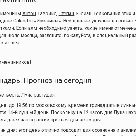
т именины
Антон
, Гавриил,
Степан
, Юлиан. Толкования этих и
деле Calend.ru «
Именины
». Все данные указаны в соответс
ками. Если вам необходимо узнать, какие имена отмечен
ля июля месяца, загляните, пожалуйста, в специальный ра
в июле
».
именинников!
дарь. Прогноз на сегодня
четверть, Луна растущая.
ня:
до 19:56 по московскому времени тринадцатые лунные
тся 14-й лунный день. Поскольку на 12 часов дня Луна нахо
 мы даем наш краткий прогноз для этого дня.
ии дня:
этот день отлично подходит для осознания и анали