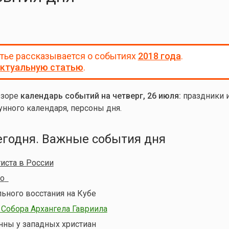
атье рассказывается о событиях
2018 года
.
ктуальную статью
.
бзоре
календарь событий на четверг, 26 июля:
праздники 
унного календаря, персоны дня.
егодня. Важные события дня
иста в России
то
ьного восстания на Кубе
Собора Архангела Гавриила
нны у западных христиан