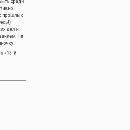
быть среди
ктивно
ах прошлых
есь!)
их дел и
ванием. Не
ночку.
u «
13-й