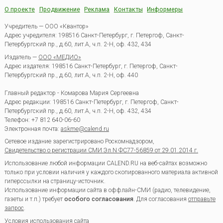
О проекте
Продвижение
Реклама
Контакты
Информеры
Учредитель — ООО «Квантор»
Адрес учредителя: 198516 Санкт-Петербург, г. Петергоф, Санкт-
Петербургский пр., д.60, лит.А, ч.п. 2-Н, оф. 432, 434
Издатель —
ООО «МЕДИО»
Адрес издателя: 198516 Санкт-Петербург, г. Петергоф, Санкт-
Петербургский пр., д.60, лит.А, ч.п. 2-Н, оф. 440
Главный редактор - Комарова Мария Сергеевна
Адрес редакции:
198516
Санкт-Петербург, г. Петергоф
,
Санкт-
Петербургский пр., д.60, лит.А, ч.п. 2-Н, оф. 432, 434
Телефон:
+7 812 640-06-60
Электронная почта:
askme@calend.ru
Сетевое издание зарегистрировано Роскомнадзором,
Свидетельство о регистрации СМИ Эл.N ФС77-56859 от 29.01.2014 г.
Использование любой информации CALEND.RU на веб-сайтах возможно
только при условии наличия у каждого скопированного материала активной
гиперссылки на страницу-источник.
Использование информации сайта в оффлайн-СМИ (радио, телевидение,
газеты и т.п.) требует
особого согласования
. Для согласования
отправьте
запрос
.
Условия использования сайта