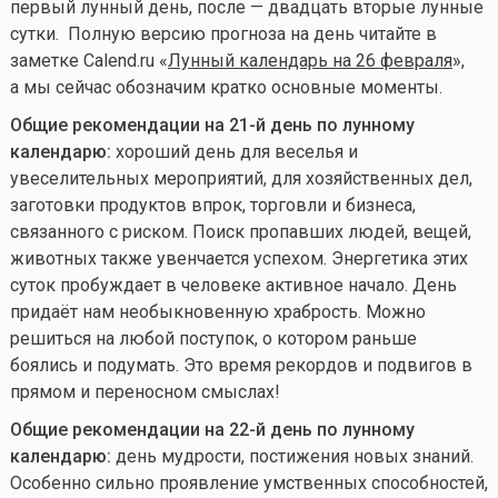
первый лунный день, после — двадцать вторые лунные
сутки. Полную версию прогноза на день читайте в
заметке Calend.ru «
Лунный календарь на 26 февраля
»,
а мы сейчас обозначим кратко основные моменты.
Общие рекомендации на 21-й день по лунному
календарю:
хороший день для веселья и
увеселительных мероприятий, для хозяйственных дел,
заготовки продуктов впрок, торговли и бизнеса,
связанного с риском. Поиск пропавших людей, вещей,
животных также увенчается успехом. Энергетика этих
суток пробуждает в человеке активное начало. День
придаёт нам необыкновенную храбрость. Можно
решиться на любой поступок, о котором раньше
боялись и подумать. Это время рекордов и подвигов в
прямом и переносном смыслах!
Общие рекомендации на 22-й день по лунному
календарю:
день мудрости, постижения новых знаний.
Особенно сильно проявление умственных способностей,