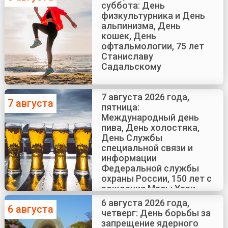
суббота: День
физкультурника и День
альпинизма, День
кошек, День
офтальмологии, 75 лет
Станиславу
Садальскому
7 августа 2026 года,
7 августа
пятница:
Международный день
пива, День холостяка,
День Службы
специальной связи и
информации
Федеральной службы
охраны России, 150 лет с
рождения Маты Хари
6 августа 2026 года,
6 августа
четверг: День борьбы за
запрещение ядерного