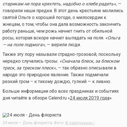
старикам не пора кряхтеть, надобно о хлебе радеть»
, —
говорили наши предки. В этот день крестьяне молились
святой Ольге о хорошей погоде, о милосердии к
жнецам, о том, чтобы она дала возможность закончить
работу раньше, чем рожь начнет гнить от обильной
росы, которая вскоре начнет выпадать на поля.
«Ольга
— на поле подмога»
, — верили люди.
Также эту пору называли страдно-грозовой, поскольку
нередко случались грозы.
«Сначала блеск, за блеском
треск, за треском плеск»
, — так образно описывали в
народе это природное явление. Также подмечали:
резкий гром – к тихому дождю, гулкий — к ливню.
Больше информации обо всех праздниках и событиях
дня читайте в обзоре Calend.ru «
24 июля 2019 года
».
24 июля — День флориста. Фото:
© VadimVasenin /