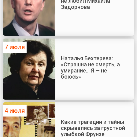
не любил Михаила
Задорнова
7 июля
Наталья Бехтерева:
«Страшна не смерть, а
умирание... Я — не
боюсь»
4 июля
Какие трагедии и тайны
скрывались за грустной
улыбкой Фрунзе