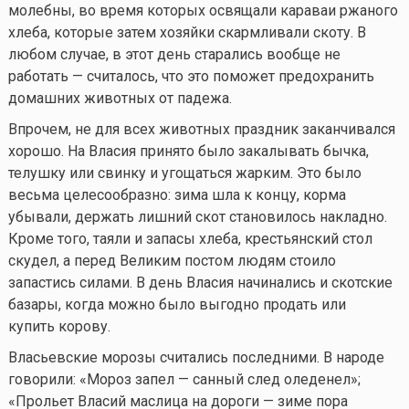
молебны, во время которых освящали караваи ржаного
хлеба, которые затем хозяйки скармливали скоту. В
любом случае, в этот день старались вообще не
работать — считалось, что это поможет предохранить
домашних животных от падежа.
Впрочем, не для всех животных праздник заканчивался
хорошо. На Власия принято было закалывать бычка,
телушку или свинку и угощаться жарким. Это было
весьма целесообразно: зима шла к концу, корма
убывали, держать лишний скот становилось накладно.
Кроме того, таяли и запасы хлеба, крестьянский стол
скудел, а перед Великим постом людям стоило
запастись силами. В день Власия начинались и скотские
базары, когда можно было выгодно продать или
купить корову.
Власьевские морозы считались последними. В народе
говорили: «Мороз запел — санный след оледенел»;
«Прольет Власий маслица на дороги — зиме пора