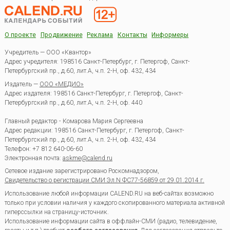
О проекте
Продвижение
Реклама
Контакты
Информеры
Учредитель — ООО «Квантор»
Адрес учредителя: 198516 Санкт-Петербург, г. Петергоф, Санкт-
Петербургский пр., д.60, лит.А, ч.п. 2-Н, оф. 432, 434
Издатель —
ООО «МЕДИО»
Адрес издателя: 198516 Санкт-Петербург, г. Петергоф, Санкт-
Петербургский пр., д.60, лит.А, ч.п. 2-Н, оф. 440
Главный редактор - Комарова Мария Сергеевна
Адрес редакции:
198516
Санкт-Петербург, г. Петергоф
,
Санкт-
Петербургский пр., д.60, лит.А, ч.п. 2-Н, оф. 432, 434
Телефон:
+7 812 640-06-60
Электронная почта:
askme@calend.ru
Сетевое издание зарегистрировано Роскомнадзором,
Свидетельство о регистрации СМИ Эл.N ФС77-56859 от 29.01.2014 г.
Использование любой информации CALEND.RU на веб-сайтах возможно
только при условии наличия у каждого скопированного материала активной
гиперссылки на страницу-источник.
Использование информации сайта в оффлайн-СМИ (радио, телевидение,