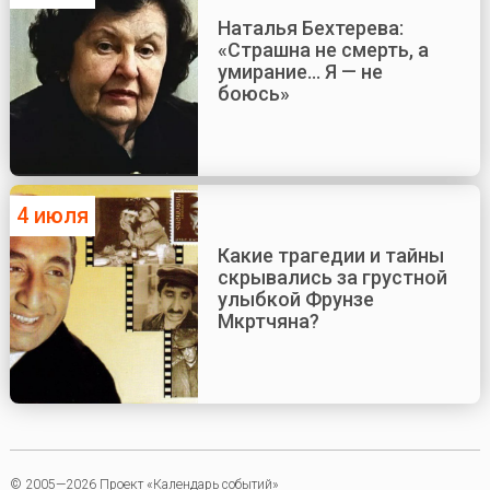
Наталья Бехтерева:
«Страшна не смерть, а
умирание... Я — не
боюсь»
4 июля
Какие трагедии и тайны
скрывались за грустной
улыбкой Фрунзе
Мкртчяна?
© 2005—2026 Проект «Календарь событий»