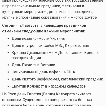
мира происходят интересные события: государственные
и профессиональные праздники, фестивали и
культурные мероприятия, религиозные праздники,
крупные спортивные соревнования и многое другое.
Сегодня, 24 августа, в календаре праздников
отмечены следующие важные мероприятия:
День независимости Украины
День внутренних войск МВД Кыргызстана
Кришна Джанмаштами — День явления Кришны,
праздник Индии
День Пяртеля в Эстонии
Национальный день вафель в США
День святого Варфоломея, католический праздник
Евпатий Коловрат
в народном календаре
На Руси день Евпатия (Евпла) Коловрата считался
страшным. Существовало поверье, что на болотах
появляется белый конь, который скачет по земле,