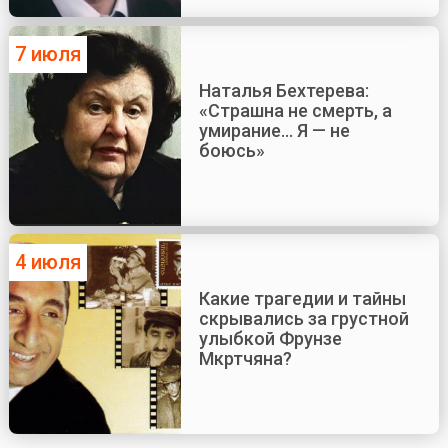
7 июля
Наталья Бехтерева:
«Страшна не смерть, а
умирание... Я — не
боюсь»
4 июля
Какие трагедии и тайны
скрывались за грустной
улыбкой Фрунзе
Мкртчяна?