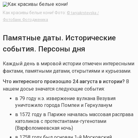
Как красивы белые кони! Фото:
© tanjakrstevska /
Фотобанк Фотодженика
Памятные даты. Исторические
события. Персоны дня
Каждый день в мировой истории отмечен интересными
фактами, памятными датами, открытиями и курьезами.
Что интересного произошло 24 августа в истории?
В
нашем досье значатся следующие события:
в 79 году н.э. извержение вулкана Везувия
уничтожило города Помпеи и Геркуланум
в 1572 году в Париже началась массовая расправа
католиков с протестантами-гугенотами
(Варфоломеевская ночь)
в 1758 году был основан 1-й Московский