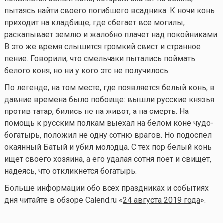
пытаясь найти своего погибшего всадника. К ночи конь
приходит на кладбище, где обегает все могилы,
раскапывает землю и жалобно плачет над покойниками.
В это же время слышится громкий свист и странное
пение. Говорили, что смельчаки пытались поймать
белого коня, но ни у кого это не получилось.
По легенде, на том месте, где появляется белый конь, в
давние времена было побоище: вышли русские князья
против татар, бились не на живот, а на смерть. На
помощь к русским полкам выехал на белом коне чудо-
богатырь, положил не одну сотню врагов. Но подоспел
окаянный Батый и убил молодца. С тех пор белый конь
ищет своего хозяина, а его удалая сотня поет и свищет,
надеясь, что откликнется богатырь.
Больше информации обо всех праздниках и событиях
дня читайте в обзоре Calend.ru «
24 августа 2019 года
».