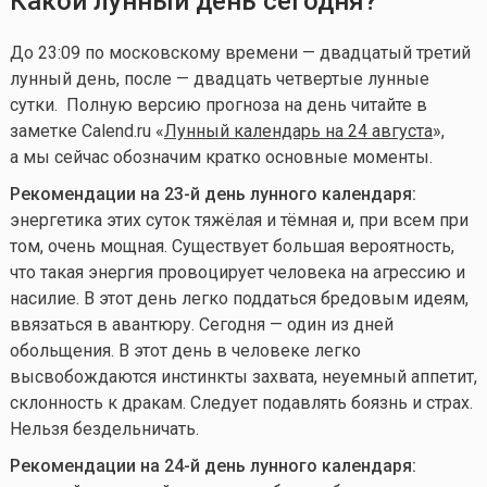
Какой лунный день сегодня?
До 23:09 по московскому времени — двадцатый третий
лунный день, после — двадцать четвертые лунные
сутки
. Полную версию прогноза на день читайте в
заметке Calend.ru «
Лунный календарь на 24 августа
»,
а мы сейчас обозначим кратко основные моменты.
Рекомендации на 23-й день лунного календаря:
энергетика этих суток тяжёлая и тёмная и, при всем при
том, очень мощная. Существует большая вероятность,
что такая энергия провоцирует человека на агрессию и
насилие. В этот день легко поддаться бредовым идеям,
ввязаться в авантюру. Сегодня — один из дней
обольщения. В этот день в человеке легко
высвобождаются инстинкты захвата, неуемный аппетит,
склонность к дракам. Следует подавлять боязнь и страх.
Нельзя бездельничать.
Рекомендации на 24-й день лунного календаря: