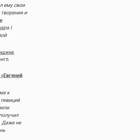
л ему свои
 творения и
в
дра I
вой
енщине
.
нгл.
 «Евгений
ме к
 певицей
ияли
 получил
 Даже не
знь