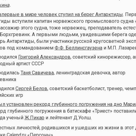
кина
.
впервые в мире человек ступил на берег Антарктиды
. Пер
иды вступили капитан норвежского промыслового судна 
пассажир этого судна, тоже норвежец, преподаватель есте
 Борхгревинк. А первыми людьми, увидевшими берега оде
рь Антарктиды, были участники русской кругосветной экс
дов под командованием
Ф.Ф. Беллинсгаузена
и М.П. Лазаре
 родился
Григорий Александров
, советский кинорежиссер, а
родный артист СССР
 родилась
Таня Савичева
, ленинградская девочка, автор
невника
родился
Сергей Белов
, советский баскетболист, тренер, чем
йских игр
ыл установлен рекорд глубинного погружения на дно Мари
орд глубинного погружения в батискафе «Триест» поставил
ода ученый
Ж.Пикар
и лейтенант Д.Уолш.
стных личностей, родившихся и ушедших из жизни в этот
е Calend.ru «
Персоны
».