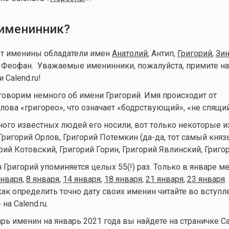
 именинник?
ют именины обладатели имен
Анатолий
, Антип,
Григорий
,
Зи
, Феофан. Уважаемые именинники, пожалуйста, примите н
Calend.ru!
говорим немного об имени Григорий. Имя происходит от
лова «григорео», что означает «бодрствующий», «не спящий
ного известных людей его носили, вот только некоторые из
Григорий Орлов, Григорий Потемкин (да-да, тот самый кня
рий Котовский, Григорий Горин, Григорий Явлинский, Григо
Григорий упоминяется целых 55(!) раз. Только в январе м
января
,
8 января
,
14 января
,
18 января
,
21 января
,
23 января
.
как определить точно дату своих именин читайте во вступл
» на Calend.ru.
ь именин на январь 2021 года вы найдете на страничке Cal