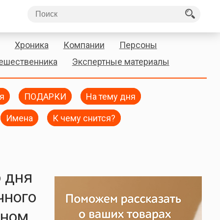
Хроника
Компании
Персоны
тешественника
Экспертные материалы
я
ПОДАРКИ
На тему дня
Имена
К чему снится?
о дня
чного
дном