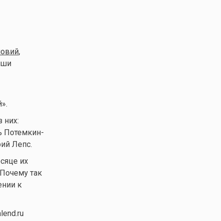
новий
,
аши
».
 них:
зь Потемкин-
рий Лепс.
есяце их
 Почему так
ении к
end.ru