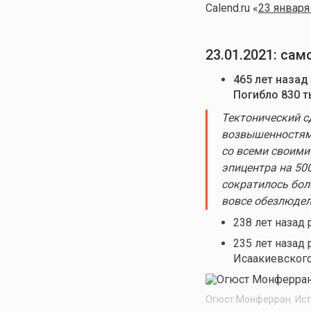
Calend.ru «
23 января
23.01.2021: са
465 лет назад
Погибло 830 т
Тектонический с
возвышенностями
со всеми своими
эпицентра на 50
сократилось бол
вовсе обезлюдел
238 лет назад
235 лет назад
Исаакиевского
Огюст Монферран. Ист