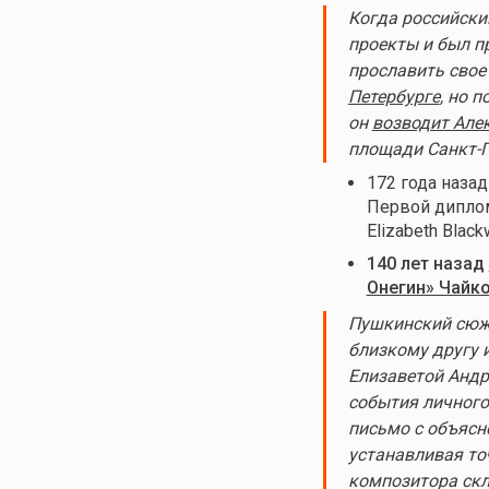
Когда российск
проекты и был п
прославить свое
Петербурге
, но 
он
возводит Але
площади Санкт-П
172 года наза
Первой дипло
Elizabeth Black
140 лет назад
Онегин» Чайк
Пушкинский сюже
близкому другу 
Елизаветой Андр
события личного
письмо с объясн
устанавливая то
композитора скл