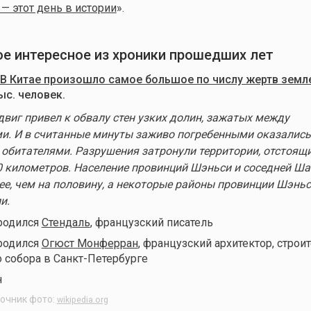
 — этот день в истории
».
мое интересное из хроники прошедших лет
В Китае произошло самое большое по числу жертв земл
ыс. человек.
двиг привел к обвалу стен узких долин, зажатых между
. И в считанные минуты заживо погребенными оказались 
 обитателями. Разрушения затронули территории, отстоящи
0 километров. Население провинций Шэньси и соседней Ш
ее, чем на половину, а некоторые районы провинции Шэнь
и.
 родился
Стендаль
, французский писатель
 родился
Огюст Монферран
, французский архитектор, строи
 собора в Санкт-Петербурге
очник фото:
wikipedia.org