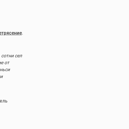
етрясение
.
сотни сел
е от
аньси
си
тель