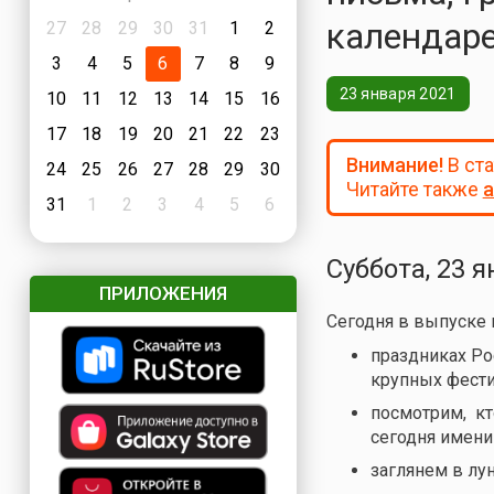
календаре
27
28
29
30
31
1
2
3
4
5
6
7
8
9
23 января 2021
10
11
12
13
14
15
16
17
18
19
20
21
22
23
Внимание!
В ст
24
25
26
27
28
29
30
Читайте также
а
31
1
2
3
4
5
6
Суббота, 23 я
ПРИЛОЖЕНИЯ
Сегодня в выпуске
праздниках Ро
крупных фести
посмотрим, кто
сегодня имени
заглянем в лу