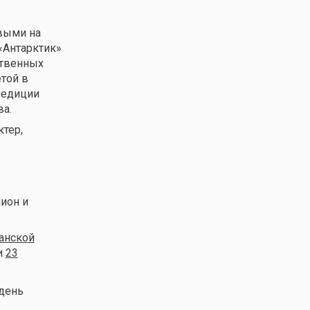
выми на
«Антарктик»
ственных
той в
педиции
ва.
ктер,
пион и
анской
и
23
 день