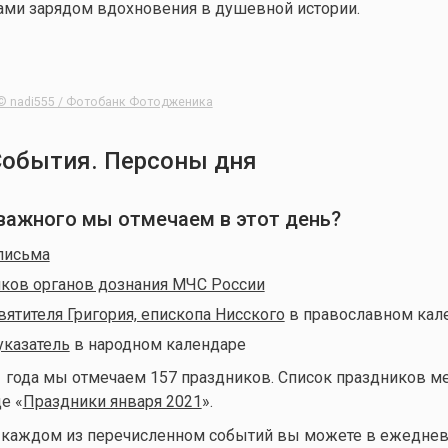
ами зарядом вдохновения в душевной истории.
© nadi555 / Фотобанк Фотодженика
События. Персоны дня
о важного мы отмечаем в этот день?
письма
ков органов дознания МЧС России
вятителя Григория, епископа Нисского
в православном кал
указатель
в народном календаре
1 года мы отмечаем 157 праздников. Список праздников м
е «
Праздники января 2021
».
о каждом из перечисленном событий вы можете в ежеднев