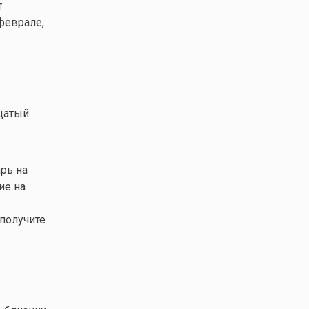
т
феврале,
дцатый
рь на
ие на
 получите