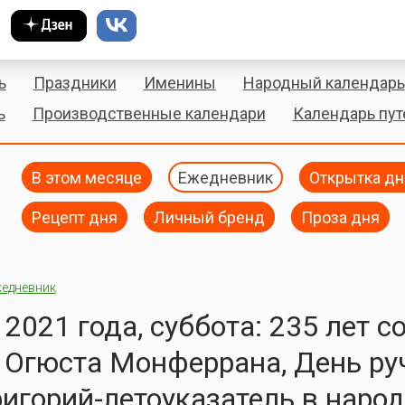
ь
Праздники
Именины
Народный календарь
ь
Производственные календари
Календарь пу
В этом месяце
Ежедневник
Открытка дн
Рецепт дня
Личный бренд
Проза дня
едневник
2021 года, суббота: 235 лет с
Огюста Монферрана, День ру
ригорий-летоуказатель в наро