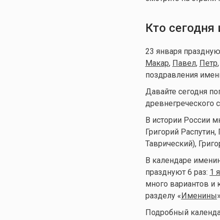
Кто сегодня
23 января праздну
Макар
,
Павел
,
Петр
поздравления имени 
Давайте сегодня по
древнегреческого с
В истории России м
Григорий Распутин, 
Таврический), Григо
В календаре именин 
празднуют 6 раз:
1 
много вариантов и 
разделу «
Именины
Подробный календар