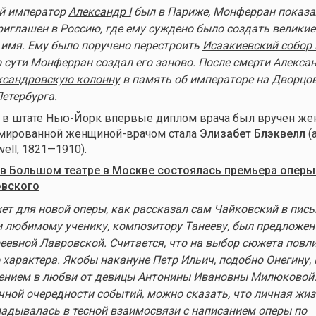
ий император
Александр I
был в Париже, Монферран показа
риглашен в Россию, где ему суждено было создать великие
 имя. Ему было поручено перестроить
Исаакиевский собор 
по сути Монферран создал его заново. После смерти Алексан
ксандровскую колонну
в память об императоре на Дворцо
етербурга.
д
в штате Нью-Йорк впервые диплом врача был вручен ж
мированной женщиной-врачом стала
Элизабет Блэквелл
(а
well, 1821—1910).
в Большом театре в Москве состоялась премьера оперы
овского
т для новой оперы, как рассказал сам Чайковский в пись
и любимому ученику, композитору
Танееву
, был предложен
еевной Лавровской. Считается, что на выбор сюжета повл
 характера. Якобы накануне Петр Ильич, подобно Онегину,
ением в любви от девицы Антонины Ивановны Милюковой.
чной очередности событий, можно сказать, что личная жи
адывалась в тесной взаимосвязи с написанием оперы по