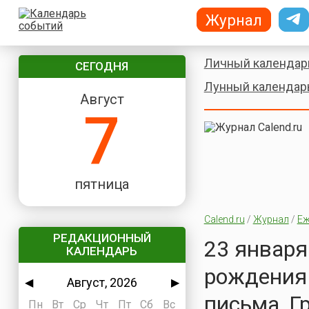
Журнал
Личный календар
СЕГОДНЯ
Лунный календар
Август
7
пятница
Calend.ru
/
Журнал
/
Еж
РЕДАКЦИОННЫЙ
23 января 
КАЛЕНДАРЬ
рождения 
Август, 2026
◀
▶
письма, Г
Пн
Вт
Ср
Чт
Пт
Сб
Вс