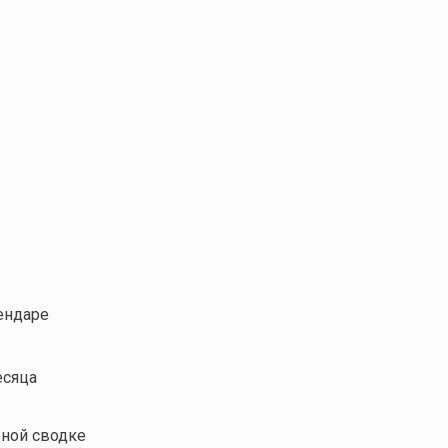
ендаре
есяца
ной сводке