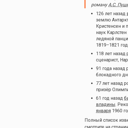
роману
А.С. Пуш
126 лет назад
землю Антаркт
Кристенсен и 
наук Карлстен
ледяной панци
1819–1821 го
118 лет назад
сценарист, На
91 года назад
блокадного д
77 лет назад 
призёр Олимпи
61 год назад
б
впадины
. Рек
января
1960 г
Полный список изве
смотрите на страничк