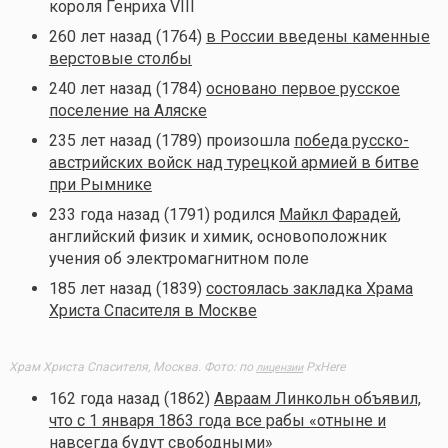
короля Генриха VIII
260 лет назад (1764)
в России введены каменные
верстовые столбы
240 лет назад (1784)
основано первое русское
поселение на Аляске
235 лет назад (1789) произошла
победа русско-
австрийских войск над турецкой армией в битве
при Рымнике
233 года назад (1791) родился
Майкл Фарадей
,
английский физик и химик, основоположник
учения об электромагнитном поле
185 лет назад (1839)
состоялась закладка Храма
Христа Спасителя в Москве
Храм Христа Спасителя, Москва. Фото: по
PxHere
лицензии
162 года назад (1862)
Aвраам Линкольн объявил,
что с 1 января 1863 года все рабы «отныне и
навсегда будут свободными»