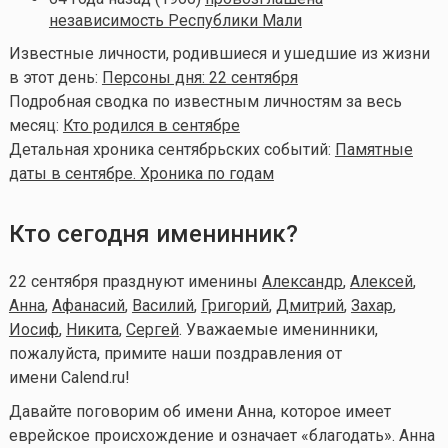
независимость Республики Мали
Известные личности, родившиеся и ушедшие из жизни
в этот день:
Персоны дня: 22 сентября
Подробная сводка по известным личностям за весь
месяц:
Кто родился в сентябре
Детальная хроника сентябрьских событий:
Памятные
даты в сентябре. Хроника по годам
Кто сегодня именинник?
22 сентября празднуют именины
Александр
,
Алексей
,
Анна
,
Афанасий
,
Василий
,
Григорий
,
Дмитрий
,
Захар
,
Иосиф
,
Никита
,
Сергей
. Уважаемые именинники,
пожалуйста, примите наши поздравления от
имени Calend.ru!
Давайте поговорим об имени Анна, которое имеет
еврейское происхождение и означает «благодать». Анна