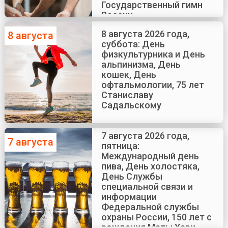
Государственный гимн
России
8 августа 2026 года,
8 августа
суббота: День
физкультурника и День
альпинизма, День
кошек, День
офтальмологии, 75 лет
Станиславу
Садальскому
7 августа 2026 года,
7 августа
пятница:
Международный день
пива, День холостяка,
День Службы
специальной связи и
информации
Федеральной службы
охраны России, 150 лет с
рождения Маты Хари