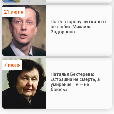
21 июля
По ту сторону шутки: кто
не любил Михаила
Задорнова
7 июля
Наталья Бехтерева:
«Страшна не смерть, а
умирание... Я — не
боюсь»