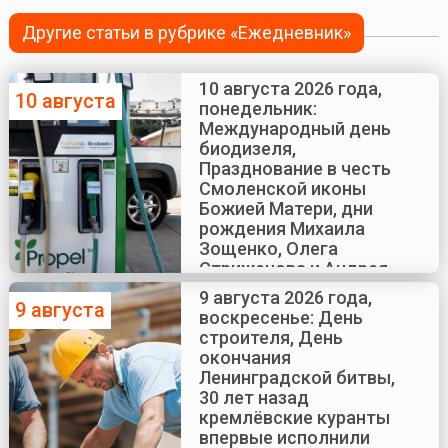
Другие статьи в рубрике «Ежедневник»
10 августа 2026 года,
10 августа
понедельник:
Международный день
биодизеля,
Празднование в честь
Смоленской иконы
Божией Матери, дни
рождения Михаила
Зощенко, Олега
Стриженова и Андрея
Краско
9 августа 2026 года,
9 августа
воскресенье: День
строителя, День
окончания
Ленинградской битвы,
30 лет назад
кремлёвские куранты
впервые исполнили