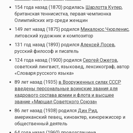
154 года назад (1870) родилась
Шарлотта Купер
,
британская теннисистка, первая чемпионка
Олимпийских игр среди женщин
149 лет назад (1875) родился
Микалоюс Чюрленис
,
литовский художник и композитор
131 год назад (1893) родился
Алексей Лосев
,
русский философ и писатель
124 года назад (1900) родился
Сергей Ожегов
,
советский лингвист, языковед, лексикограф, автор
«Словаря русского языка»
89 лет назад (1935)
в Вооруженных силах СССР
введены персональные воинские звания для
кадрового состава армии и флота и высшее
звание «Маршал Советского Союза»
86 лет назад (1938) родился
Дин Рид
,
американский певец, киноактер, кинорежиссер и
общественный деятель
64 года назад (1960)
провозглашена