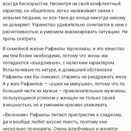
всегда бескорыстна. Несмотря на свой конфликтный
характер, он общителен, легко налаживает связи с
новыми людьми, но все-таки до конца никогда никому
не доверяет. Упрямство удивительно сочетается в нем с
расчетливостью и умением анализировать ситуацию. Не
прочь схитрить.
В семейной жизни Рафаилы терпеливы, и это качество
им тем более необходимо, потому что жены им
попадаются «въедливые», с нелегким характером.
Вспыльчивые по натуре, в домашней обстановке
Рафаилы как бы сникают, стараясь не раздражать жену.
А у жен Рафаилов — «ушки на макушке», потому что по
большей части их мужья — привлекательные мужчины,
пользующиеся успехом у женщин не только своей
внешностью, но и умением красиво ухаживать.
«Весенние» Рафаилы питают пристрастие к сладкому,
да и вообще любят вкусно поесть, поэтому они
несколько полноваты. Очень влюбчивые и женятся