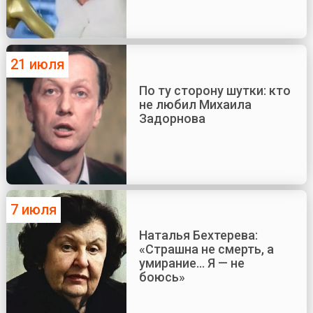
21 июля
По ту сторону шутки: кто
не любил Михаила
Задорнова
7 июля
Наталья Бехтерева:
«Страшна не смерть, а
умирание... Я — не
боюсь»