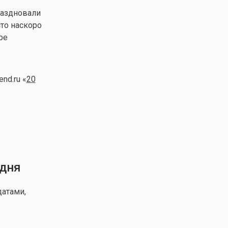
раздновали
то наскоро
ре
nd.ru «
20
 дня
атами,