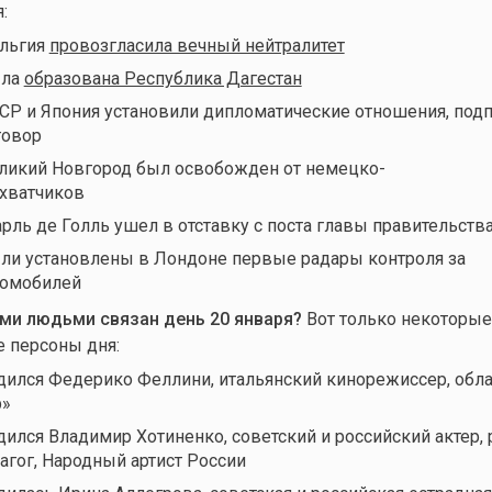
:
льгия
провозгласила вечный нейтралитет
ыла
образована Республика Дагестан
ССР и Япония установили дипломатические отношения, под
говор
еликий Новгород был освобожден от немецко-
хватчиков
арль де Голль ушел в отставку с поста главы правительств
ыли установлены в Лондоне первые радары контроля за
томобилей
ми людьми связан день 20 января?
Вот только некоторые
е персоны дня:
одился Федерико Феллини, итальянский кинорежиссер, обла
р»
дился Владимир Хотиненко, советский и российский актер,
агог, Народный артист России