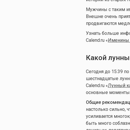
Мужчины с таким и
Внешне очень прият
продвигаются медл
Узнать больше инф
Calend.ru «
Именины 
Какой лунны
Сегодня до 15:39 п
шестнадцатые лунны
Calend.ru «
Лунный ка
основные моменты
Общие рекомендаци
настолько сильно, ч
усиливается многок
быть много соблазн