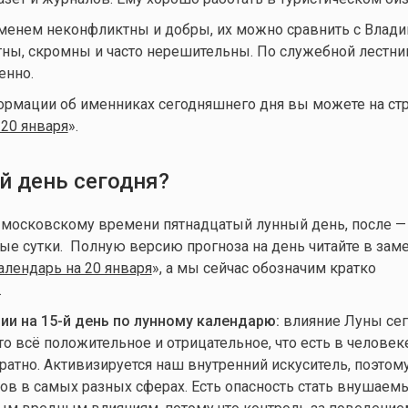
менем неконфликтны и добры, их можно сравнить с Влади
ны, скромны и часто нерешительны. По служебной лестни
енно.
ормации об именниках сегодняшнего дня вы можете на ст
20 января
».
й день сегодня?
о московскому времени пятнадцатый лунный день, после —
е сутки. Полную версию прогноза на день читайте в зам
лендарь на 20 января
», а мы сейчас обозначим кратко
.
и на 15-й день по лунному календарю:
влияние Луны сег
то всё положительное и отрицательное, что есть в человеке
ратно. Активизируется наш внутренний искуситель, поэтом
ов в самых разных сферах. Есть опасность стать внушаем