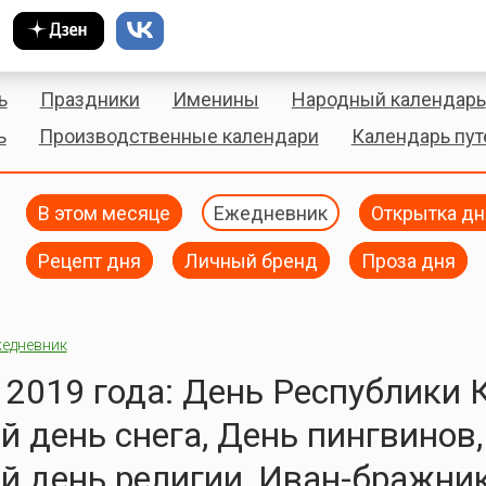
ь
Праздники
Именины
Народный календарь
ь
Производственные календари
Календарь пу
В этом месяце
Ежедневник
Открытка дн
Рецепт дня
Личный бренд
Проза дня
едневник
 2019 года: День Республики 
 день снега, День пингвинов,
 день религии, Иван-бражник