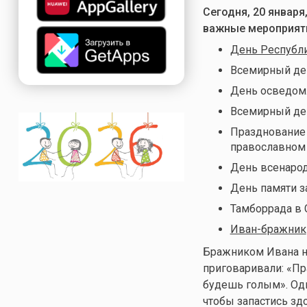
Сегодня, 20 январ
важные мероприят
День Республ
Всемирный ден
День осведомл
Всемирный де
Празднование 
православном
День всенарод
День памяти з
Тамборрада в 
Иван-бражник
Бражником Ивана на
приговаривали: «П
будешь голым». Одн
чтобы запастись зд