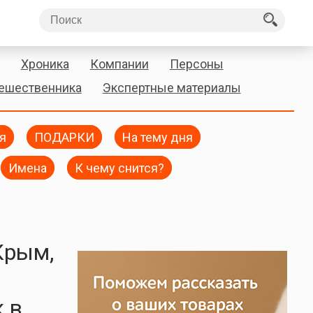
Хроника
Компании
Персоны
тешественника
Экспертные материалы
я
ПОДАРКИ
На тему дня
Имена
К чему снится?
Крым,
 в