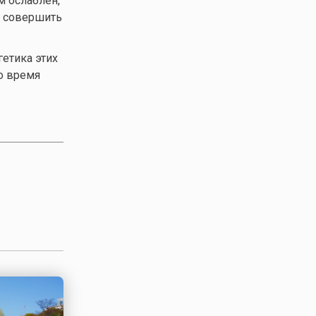
м ослаблен,
м совершить
гетика этих
о время