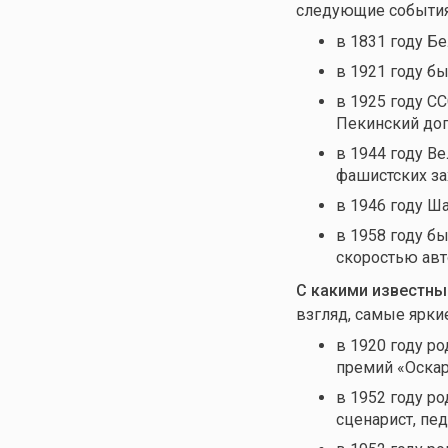
следующие события
в
1831 году Бе
в
1921 году б
в 1925 году С
Пекинский до
в 1944 году В
фашистских за
в 1946 году Ш
в 1958 году б
скоростью ав
С какими известны
взгляд, самые ярки
в 1920 году р
премий «Оска
в 1952 году ро
сценарист, пед