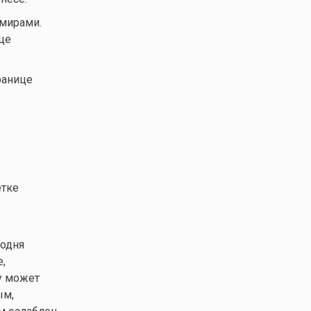
мирами.
це
ранице
етке
одня
,
у может
ым,