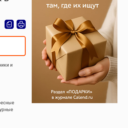
ники и
ресные
турные