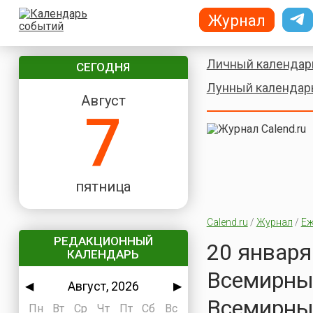
Журнал
Личный календар
СЕГОДНЯ
Лунный календар
Август
7
пятница
Calend.ru
/
Журнал
/
Еж
РЕДАКЦИОННЫЙ
20 января
КАЛЕНДАРЬ
Всемирный
Август, 2026
◀
▶
Всемирный
Пн
Вт
Ср
Чт
Пт
Сб
Вс