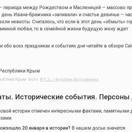
 — периода между Рождеством и Масленицей — массово п
 день Ивана-бражника «запивали» и счастье девичье — час
оли невесты. Считалось, что если в этот день «обмыть» го
заимной любви, то в семейной жизни будущую жену ждет
обо всех праздниках и событиях дня читайте в обзоре Cale
публики Крым. Фото:
© F_D_ / Фотобанк Фотодженика
ты. Исторические события. Персоны
овой истории отмечен интересными фактами, памятными д
зами.
роизошло 20 января в истории?
В нашем досье значатся