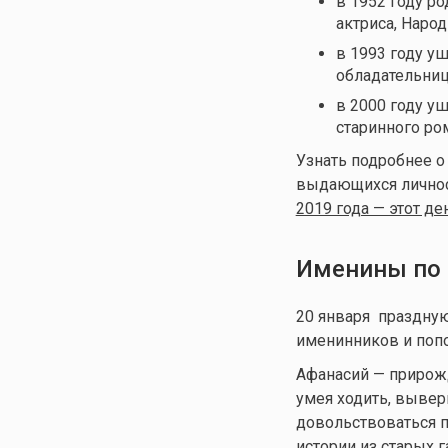
в 1952 году ро
актриса, Народ
в 1993 году у
обладательниц
в 2000 году у
старинного ро
Узнать подробнее о
выдающихся личност
2019 года — этот де
Именины по 
20 января праздну
именинников и поп
Афанасий — прирож
умея ходить, вывер
довольствоваться п
истории из старых г