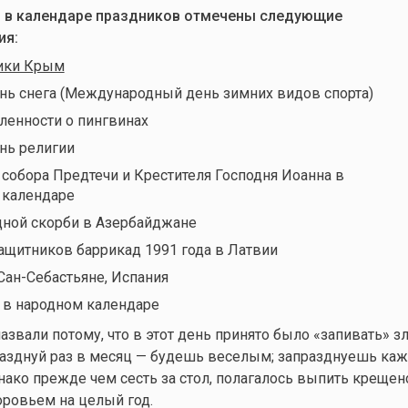
я, в календаре праздников отмечены следующие
ия:
ики Крым
ь снега (Международный день зимних видов спорта)
енности о пингвинах
нь религии
собора Предтечи и Крестителя Господня Иоанна в
 календаре
ной скорби в Азербайджане
ащитников баррикад 1991 года в Латвии
Сан-Себастьяне, Испания
в народном календаре
звали потому, что в этот день принято было «запивать» зл
разднуй раз в месяц — будешь веселым; запразднуешь ка
ако прежде чем сесть за стол, полагалось выпить крещен
оровьем на целый год.