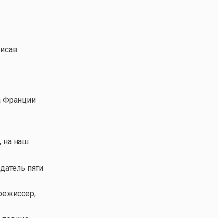
писав
а Франции
, на наш
датель пяти
 режиссер,