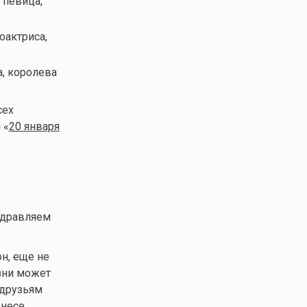
 певица,
оактриса,
а, королева
сех
 «
20 января
здравляем
н, еще не
зни может
 друзьям
несе.