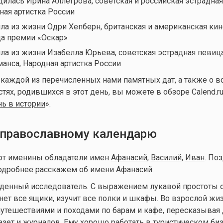
дилась Ирина Аллегрова, советская и российская эстрадная
ная артистка России
шла из жизни Одри Хепберн, британская и американская кин
а премии «Оскар»
шла из жизни Изабелла Юрьева, советская эстрадная певиц
манса, Народная артистка России
 каждой из перечисленных нами памятных дат, а также о в
ях, родившихся в этот день, вы можете в обзоре Calend.ru
нь в истории
».
православному календарю
ют именины обладатели имен
Афанасий
,
Василий
,
Иван
. По
одробнее расскажем об имени Афанасий.
денный исследователь. С выражением лукавой простоты о
нет все ящики, изучит все полки и шкафы. Во взрослой жи
утешествиями и походами по барам и кафе, пересказывая
азет и журналов. Ему хорошо работать в туристическом биз