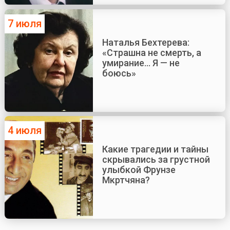
7 июля
Наталья Бехтерева:
«Страшна не смерть, а
умирание... Я — не
боюсь»
4 июля
Какие трагедии и тайны
скрывались за грустной
улыбкой Фрунзе
Мкртчяна?