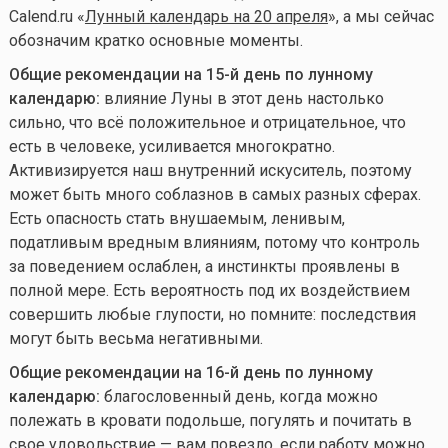
Calend.ru «
Лунный календарь на 20 апреля
», а мы сейчас
обозначим кратко основные моменты.
Общие рекомендации на 15-й день по лунному
календарю:
влияние Луны в этот день настолько
сильно, что всё положительное и отрицательное, что
есть в человеке, усиливается многократно.
Активизируется наш внутренний искуситель, поэтому
может быть много соблазнов в самых разных сферах.
Есть опасность стать внушаемым, ленивым,
податливым вредным влияниям, потому что контроль
за поведением ослаблен, а инстинкты проявлены в
полной мере. Есть вероятность под их воздействием
совершить любые глупости, но помните: последствия
могут быть весьма негативными.
Общие рекомендации на 16-й день по лунному
календарю:
благословенный день, когда можно
полежать в кровати подольше, погулять и почитать в
свое удовольствие — вам повезло, если работу можно