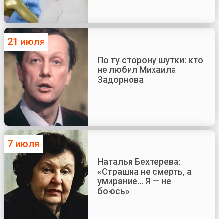
21 июля
По ту сторону шутки: кто
не любил Михаила
Задорнова
7 июля
Наталья Бехтерева:
«Страшна не смерть, а
умирание... Я — не
боюсь»