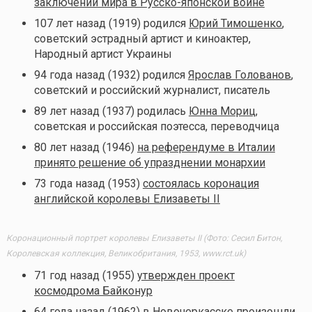
заключении мира в Русско-японской войне
107 лет назад (1919) родился
Юрий Тимошенко
,
советский эстрадный артист и киноактер,
Народный артист Украины
94 года назад (1932) родился
Ярослав Голованов
,
советский и российский журналист, писатель
89 лет назад (1937) родилась
Юнна Мориц
,
советская и российская поэтесса, переводчица
80 лет назад (1946)
на референдуме в Италии
принято решение об упразднении монархии
73 года назад (1953)
состоялась коронация
английской королевы Елизаветы II
Коронационный портрет королевы Елизаветы II (Фото: Сесил Битон,
Королевская коллекция, Великобритания, 1953, www.rct.uk)
71 год назад (1955)
утвержден проект
космодрома Байконур
64 года назад (1962)
в Новочеркасске произошли