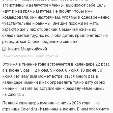
эгоистичны и целеустремленны, выбирают себе цель,
идут к ней прямым путем. Не любят, чтобы ими
командовали, они настойчивы, упрямы и одновременно,
чувствительны и ранимы. Внешне похожи на мать,
характер же у них отцовский. Семейная жизнь их
складывается трудно, но, любя детей, предпочитают не
разводиться. Очень преданные сыновья.
Никита Мидикийский. Фото: azbyka.ru
Это имя в течение года встречается в календаре 22 раза,
а в июне 5 раз —
2 июня
,
5 июня
,
6 июня
,
10 июня
,
30
июня
. Почему имя может встречаться много раз в
календаре именин и как определить точно дату своих
именин, читайте во вступлении к разделу «
Именины
»
на Calend.ru.
Полный календарь именин на июнь 2026 года — на
странице Calend.ru «
Именины в июне
». В нем упомянуто