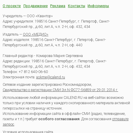
О проекте
Продвижение
Реклама
Контакты
Информеры
Учредитель — ООО «Квантор»
Адрес учредителя: 198516 Санкт-Петербург, г. Петергоф, Санкт-
Петербургский пр., д.60, лит.А, ч.п. 2-Н, оф. 432, 434
Издатель —
ООО «МЕДИО»
Адрес издателя: 198516 Санкт-Петербург, г. Петергоф, Санкт-
Петербургский пр., д.60, лит.А, ч.п. 2-Н, оф. 440
Главный редактор - Комарова Мария Сергеевна
Адрес редакции:
198516
Санкт-Петербург, г. Петергоф
,
Санкт-
Петербургский пр., д.60, лит.А, ч.п. 2-Н, оф. 432, 434
Телефон:
+7 812 640-06-60
Электронная почта:
askme@calend.ru
Сетевое издание зарегистрировано Роскомнадзором,
Свидетельство о регистрации СМИ Эл.N ФС77-56859 от 29.01.2014 г.
Использование любой информации CALEND.RU на веб-сайтах возможно
только при условии наличия у каждого скопированного материала активной
гиперссылки на страницу-источник.
Использование информации сайта в оффлайн-СМИ (радио, телевидение,
газеты и т.п.) требует
особого согласования
. Для согласования
отправьте
запрос
.
Условия использования сайта