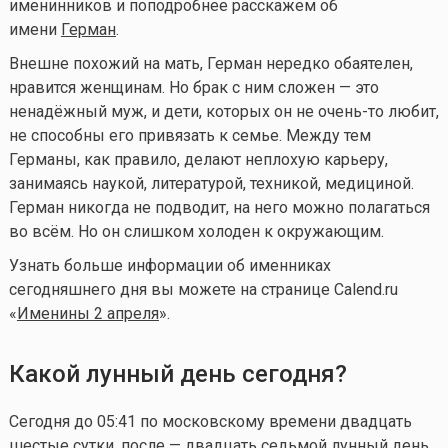
именинников и поподробнее расскажем об
имени
Герман
.
Внешне похожий на мать, Герман нередко обаятелен,
нравится женщинам. Но брак с ним сложен — это
ненадёжный муж, и дети, которых он не
очень-то
любит,
не способны его привязать к семье. Между тем
Германы, как правило, делают неплохую карьеру,
занимаясь наукой, литературой, техникой, медициной.
Герман никогда не подводит, на него можно полагаться
во всём. Но он слишком холоден к окружающим.
Узнать больше информации об именниках
сегодняшнего дня вы можете на странице Calend.ru
«
Именины 2 апреля
».
Какой лунный день сегодня?
Сегодня до 05:41 по московскому времени двадцать
шестые сутки, после — двадцать седьмой лунный день.