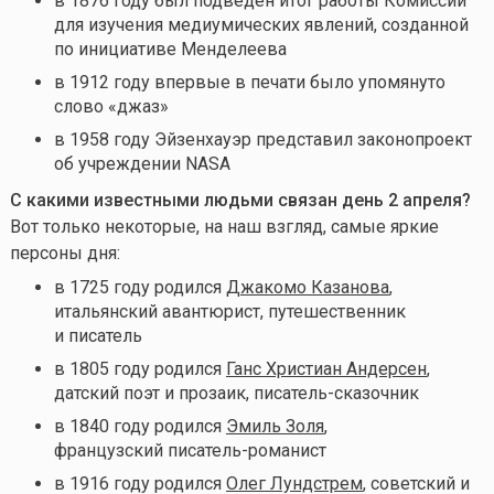
в 1876 году был подведен итог работы Комиссии
для изучения медиумических явлений, созданной
по инициативе Менделеева
в 1912 году впервые в печати было упомянуто
слово «джаз»
в 1958 году Эйзенхауэр представил законопроект
об учреждении NASA
С какими известными людьми связан день 2
апреля?
Вот только некоторые, на наш взгляд, самые яркие
персоны дня:
в 1725 году родился
Джакомо Казанова
,
итальянский авантюрист, путешественник
и писатель
в 1805 году родился
Ганс Христиан Андерсен
,
датский поэт и прозаик, писатель-сказочник
в 1840 году родился
Эмиль Золя
,
французский писатель-романист
в 1916 году родился
Олег Лундстрем
, советский и