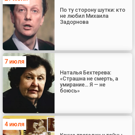
По ту сторону шутки: кто
не любил Михаила
Задорнова
7 июля
Наталья Бехтерева:
«Страшна не смерть, а
умирание... Я — не
боюсь»
4 июля