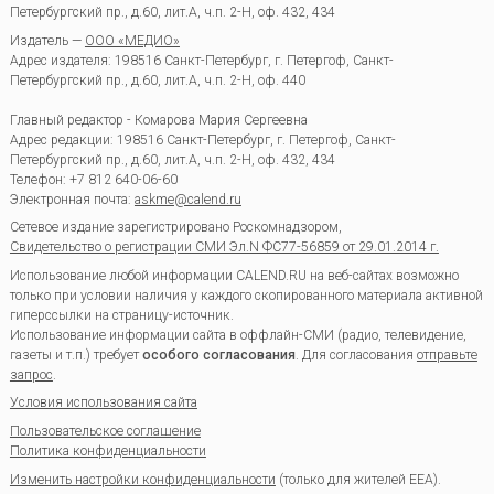
Петербургский пр., д.60, лит.А, ч.п. 2-Н, оф. 432, 434
Издатель —
ООО «МЕДИО»
Адрес издателя: 198516 Санкт-Петербург, г. Петергоф, Санкт-
Петербургский пр., д.60, лит.А, ч.п. 2-Н, оф. 440
Главный редактор - Комарова Мария Сергеевна
Адрес редакции:
198516
Санкт-Петербург, г. Петергоф
,
Санкт-
Петербургский пр., д.60, лит.А, ч.п. 2-Н, оф. 432, 434
Телефон:
+7 812 640-06-60
Электронная почта:
askme@calend.ru
Сетевое издание зарегистрировано Роскомнадзором,
Свидетельство о регистрации СМИ Эл.N ФС77-56859 от 29.01.2014 г.
Использование любой информации CALEND.RU на веб-сайтах возможно
только при условии наличия у каждого скопированного материала активной
гиперссылки на страницу-источник.
Использование информации сайта в оффлайн-СМИ (радио, телевидение,
газеты и т.п.) требует
особого согласования
. Для согласования
отправьте
запрос
.
Условия использования сайта
Пользовательское соглашение
Политика конфиденциальности
Изменить настройки конфиденциальности
(только для жителей EEA).