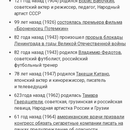
121 год назад (1904) родился
Борис Бабочкин
,
советский актер и режиссер, педагог, Народный
артист СССР
99 лет назад (1926)
состоялась премьера фильма
«Броненосец Потемкин»
82 года назад (1943) произошел
прорыв блокады
Ленинграда в годы Великой Отечественной войны
82 года назад (1943) родился
Владимир Федотов
,
советский футболист, российский
футбольный тренер
78 лет назад (1947) родился
Такеши Китано
,
японский актер и кинорежиссер, писатель
и телеведущий
623года назад (1962) родилась
Тамара
Гвердцители
, советская, грузинская и российская
певица, Народная артистка России и Грузии
61 год назад (1964)
американские врачи призвали
конгресс обязать сигаретные компании писать на
пачках предупреждение об опасности