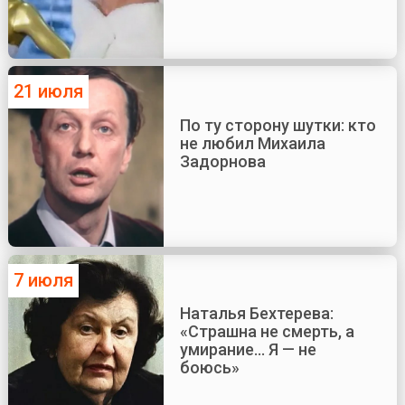
21 июля
По ту сторону шутки: кто
не любил Михаила
Задорнова
7 июля
Наталья Бехтерева:
«Страшна не смерть, а
умирание... Я — не
боюсь»