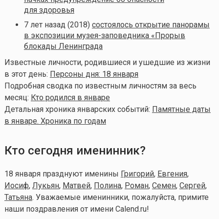
для здоровья
7 лет назад (2018)
состоялось открытие панорамы
в экспозиции музея-заповедника «Прорыв
блокады Ленинграда
Известные личности, родившиеся и ушедшие из жизни
в этот день:
Персоны дня: 18 января
Подробная сводка по известным личностям за весь
месяц:
Кто родился в январе
Детальная хроника январских событий:
Памятные даты
в январе. Хроника по годам
Кто сегодня именинник?
18 января празднуют именины
Григорий
,
Евгения
,
Иосиф
,
Лукьян
,
Матвей
,
Полина
,
Роман
,
Семен
,
Сергей
,
Татьяна
. Уважаемые именинники, пожалуйста, примите
наши поздравления от имени Calend.ru!