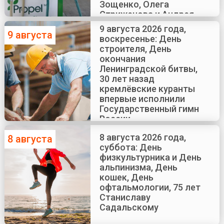
Зощенко, Олега
Стриженова и Андрея
Краско
9 августа 2026 года,
9 августа
воскресенье: День
строителя, День
окончания
Ленинградской битвы,
30 лет назад
кремлёвские куранты
впервые исполнили
Государственный гимн
России
8 августа 2026 года,
8 августа
суббота: День
физкультурника и День
альпинизма, День
кошек, День
офтальмологии, 75 лет
Станиславу
Садальскому