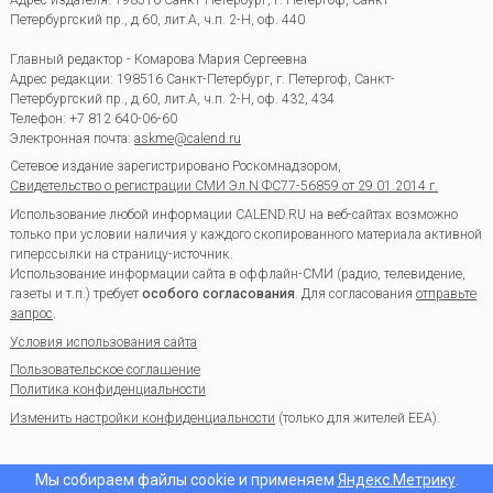
Петербургский пр., д.60, лит.А, ч.п. 2-Н, оф. 440
Главный редактор - Комарова Мария Сергеевна
Адрес редакции:
198516
Санкт-Петербург, г. Петергоф
,
Санкт-
Петербургский пр., д.60, лит.А, ч.п. 2-Н, оф. 432, 434
Телефон:
+7 812 640-06-60
Электронная почта:
askme@calend.ru
Сетевое издание зарегистрировано Роскомнадзором,
Свидетельство о регистрации СМИ Эл.N ФС77-56859 от 29.01.2014 г.
Использование любой информации CALEND.RU на веб-сайтах возможно
только при условии наличия у каждого скопированного материала активной
гиперссылки на страницу-источник.
Использование информации сайта в оффлайн-СМИ (радио, телевидение,
газеты и т.п.) требует
особого согласования
. Для согласования
отправьте
запрос
.
Условия использования сайта
Пользовательское соглашение
Политика конфиденциальности
Изменить настройки конфиденциальности
(только для жителей EEA).
Мы собираем файлы cookie и применяем
Яндекс.Метрику
.