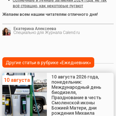
Солнечные и лунные затмения 2024 года: не так
всё страшно, как некоторые пугают
Желаем всем нашим читателям отличного дня!
Екатерина Алексеева
Специально для Журнала Calend.ru
Другие статьи в рубрике «Ежедневник»
10 августа 2026 года,
10 августа
понедельник:
Международный день
биодизеля,
Празднование в честь
Смоленской иконы
Божией Матери, дни
рождения Михаила