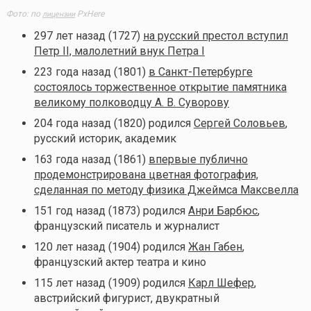
Фото: по
PxHere
лицензии
297 лет назад (1727)
на русский престол вступил
Петр II, малолетний внук Петра I
223 года назад (1801)
в Санкт-Петербурге
состоялось торжественное открытие памятника
великому полководцу А. В. Суворову
204 года назад (1820) родился
Сергей Соловьев
,
русский историк, академик
163 года назад (1861)
впервые публично
продемонстрирована цветная фотография,
сделанная по методу физика Джеймса Максвелла
151 год назад (1873) родился
Анри Барбюс
,
французский писатель и журналист
120 лет назад (1904) родился
Жан Габен
,
французский актер театра и кино
115 лет назад (1909) родился
Карл Шефер
,
австрийский фигурист, двукратный