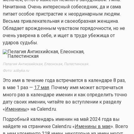
Начитанна. Очень интересный собеседник, да и сама
питает особое пристрастие к неординарным людям.
Весьма привлекательная и своеобразная женщина.
Обладает врожденным чувством порядочности, но не
очень уверена в себе, и ищет в труде убежища от
ударов судьбы.
Пелагия Антиохийская, Елеонская, Палестинская.
Фото: azbyka.ru
Это имя в течение года встречается в календаре 8 раз,
в мае 1 раз —
17 мая
. Почему имя может встречаться
много раз в календаре именин и как определить точно
дату своих именин, читайте во вступлении к разделу
«
Именины
» на Calend.ru.
Подробный календарь именин на май 2024 года вы
найдете на страничке Calend.ru «
Именины в мае
». Всего
в нем упомянуто 218 имен, некоторые из имен могут