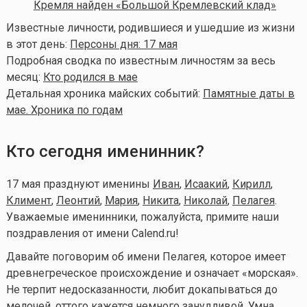
Кремля найден «Большой Кремлевский клад»
Известные личности, родившиеся и ушедшие из жизни
в этот день:
Персоны дня: 17 мая
Подробная сводка по известным личностям за весь
месяц:
Кто родился в мае
Детальная хроника майских событий:
Памятные даты в
мае. Хроника по годам
Кто сегодня именинник?
17 мая празднуют именины
Иван
,
Исаакий
,
Кирилл
,
Климент
,
Леонтий
,
Мария
,
Никита
,
Николай
,
Пелагея
.
Уважаемые именинники, пожалуйста, примите наши
поздравления от имени Calend.ru!
Давайте поговорим об имени Пелагея, которое имеет
древнегреческое происхождение и означает «морская».
Не терпит недосказанности, любит докапываться до
мелочей, оттого кажется немного занудливой. Умна.