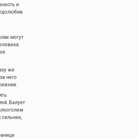
вность и
рудолюбив
олае могут
еловека.
вое
азу же
за него
ревнив.
ять
тей. Балует
 алкоголем
 сильнее,
ранице