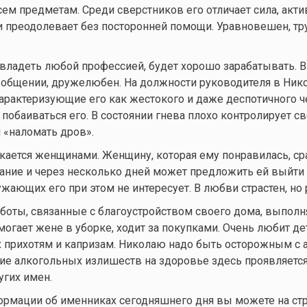
сем предметам. Среди сверстников его отличает сила, акти
и преодолевает без посторонней помощи. Уравновешен, т
владеть любой профессией, будет хорошо зарабатывать. В
 общении, дружелюбен. На должности руководителя в Ник
характеризующие его как жестокого и даже деспотичного ч
побаиваться его. В состоянии гнева плохо контролирует с
н «наломать дров».
кается женщинами. Женщину, которая ему понравилась, ср
ание и через несколько дней может предложить ей выйти 
жающих его при этом не интересует. В любви страстен, но 
боты, связанные с благоустройством своего дома, выполн
огает жене в уборке, ходит за покупками. Очень любит де
их прихотям и капризам. Николаю надо быть осторожным с
ие алкогольных излишеств на здоровье здесь проявляется
угих имен.
ормации об именниках сегодняшнего дня вы можете на ст