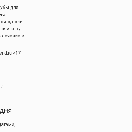
рубы для
во.
овес; если
ли и кору
отечение и
nd.ru «
17
 /
 дня
атами,