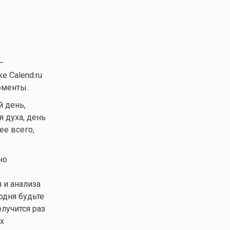
—
е Calend.ru
оменты.
 день,
 духа, день
ее всего,
но
 и анализа
одня будьте
лучится раз
х