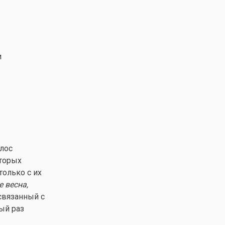
и
олос
оторых
только с их
 весна,
связанный с
ый раз