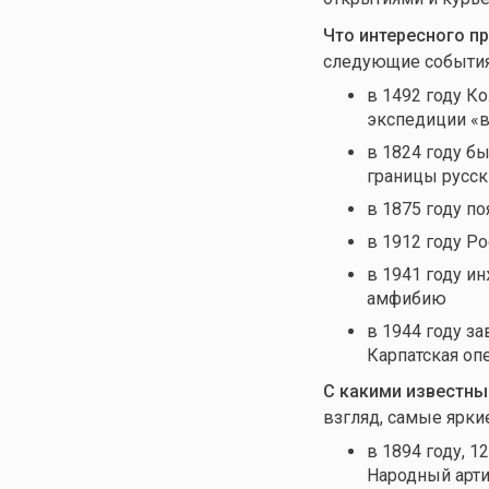
Что интересного п
следующие события
в 1492 году К
экспедиции «
в 1824 году б
границы русск
в 1875 году п
в 1912 году Р
в 1941 году и
амфибию
в 1944 году з
Карпатская оп
С какими известны
взгляд, самые ярки
в 1894 году, 1
Народный арт