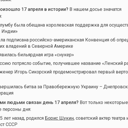
роизошло 17 апреля в истории?
В нашем досье значатся
:
олумбу была обещана королевская поддержка для осущест
в Индии»
ыла подписана российско-американская Конвенция об опр
их владений в Северной Америке
оявилась бильярдная игра «снукер»
оссию потрясло событие, получившее название «Ленский р
нженер Игорь Сикорский продемонстрировал первый верто
авершилась битва за Правобережную Украину – Днепровск
ерация
ми людьми связан день 17
апреля?
Вот только некоторые
е персоны дня:
25 лет назад, родился
Борис Щукин
, советский актер театра 
ист СССР