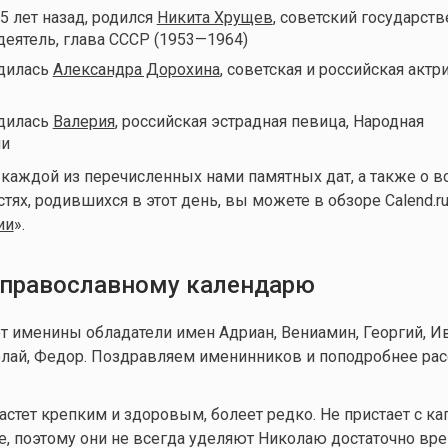
25 лет назад, родился
Никита Хрущев
, советский государст
деятель, глава СССР (1953—1964)
одилась
Александра Дорохина
, советская и российская актр
одилась
Валерия
, российская эстрадная певица, Народная
ии
 каждой из перечисленных нами памятных дат, а также о в
ях, родившихся в этот день, вы можете в обзоре Calend.ru
ии
».
православному календарю
т именины обладатели имен Адриан, Вениамин, Георгий, Ив
олай, Федор. Поздравляем именинников и поподробнее ра
астет крепким и здоровым, болеет редко. Не пристает с ка
е, поэтому они не всегда уделяют Николаю достаточно вре