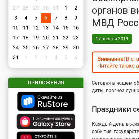
органов в
27
28
29
30
31
1
2
3
4
5
6
7
8
9
МВД Росс
10
11
12
13
14
15
16
17
18
19
20
21
22
23
17 апреля 2019
24
25
26
27
28
29
30
31
1
2
3
4
5
6
Внимание!
В ст
Читайте также
а
ПРИЛОЖЕНИЯ
Сегодня в нашем об
даты, прогноз лунно
Праздники с
Каждый день в жизн
события: государст
мероприятия, религ