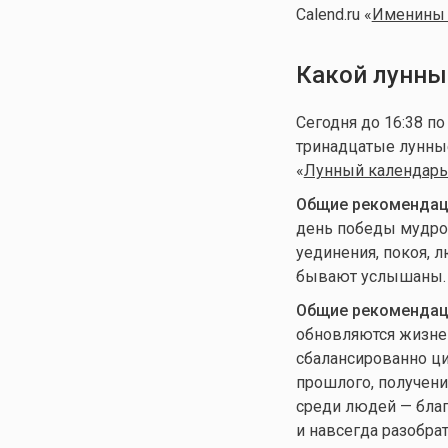
Calend.ru «
Именины 
Какой лунны
Сегодня до 16:38 п
тринадцатые лунные
«
Лунный календарь 
Общие рекомендаци
день победы мудрос
уединения, покоя, 
бывают услышаны.
Общие рекомендаци
обновляются жизнен
сбалансированно ци
прошлого, получени
среди людей — благ
и навсегда разобра