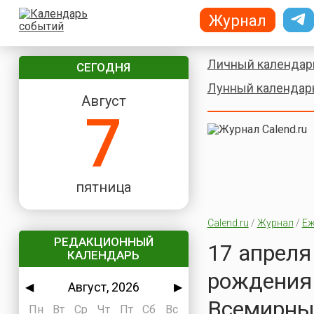
Журнал
Личный календар
СЕГОДНЯ
Лунный календар
Август
7
пятница
Calend.ru
/
Журнал
/
Еж
РЕДАКЦИОННЫЙ
17 апреля
КАЛЕНДАРЬ
рождения 
Август, 2026
◀
▶
Всемирный
Пн
Вт
Ср
Чт
Пт
Сб
Вс