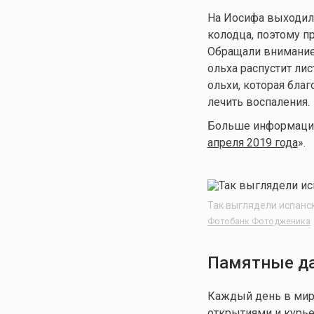
На Иосифа выходили
колодца, поэтому п
Обращали внимание 
ольха распустит ли
ольхи, которая бла
лечить воспаления.
Больше информации 
апреля 2019 года
».
Так выглядели испанс
Фотобанк Фотодженика
Памятные да
Каждый день в мир
открытиями и курье