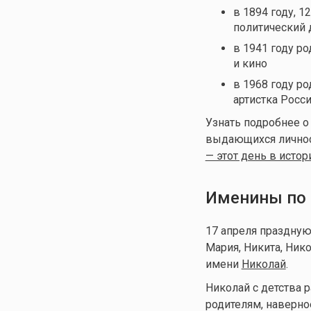
в 1894 году, 1
политический 
в 1941 году р
и кино
в 1968 году р
артистка Росс
Узнать подробнее о
выдающихся личност
— этот день в истор
Именины по 
17 апреля праздную
Мария, Никита, Ник
имени
Николай
.
Николай с детства р
родителям, наверно