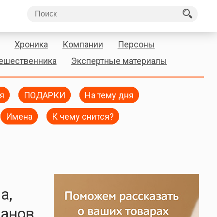
Хроника
Компании
Персоны
тешественника
Экспертные материалы
я
ПОДАРКИ
На тему дня
Имена
К чему снится?
а,
ранов