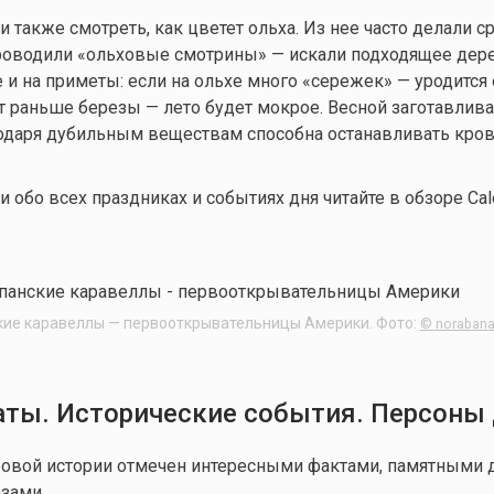
 также смотреть, как цветет ольха. Из нее часто делали с
роводили «ольховые смотрины» — искали подходящее дере
и на приметы: если на ольхе много «сережек» — уродится 
ст раньше березы — лето будет мокрое. Весной заготавлива
годаря дубильным веществам способна останавливать кров
обо всех праздниках и событиях дня читайте в обзоре Cale
кие каравеллы — первооткрывательницы Америки. Фото:
© norabana
ты. Исторические события. Персоны
овой истории отмечен интересными фактами, памятными д
зами.