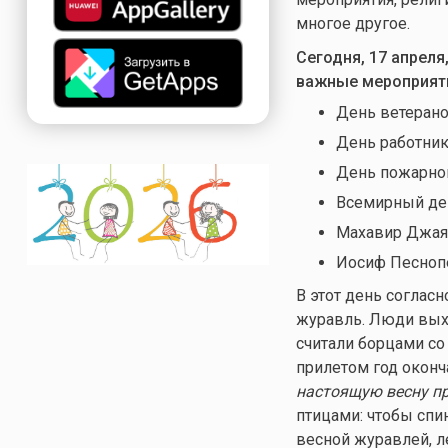
многое другое.
Сегодня, 17 апрел
важные мероприят
День ветерано
День работник
День пожарно
Всемирный де
Махавир Джаян
Иосиф Песноп
В этот день соглас
журавль. Люди выхо
считали борцами со 
прилетом год оконч
настоящую весну п
птицами: чтобы спи
весной журавлей, ле