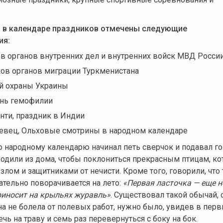
я, в календаре праздников отмечены следующие
ия:
в органов внутренних дел и внутренних войск МВД Росси
ов органов миграции Туркменистана
й охраны Украины
нь гемофилии
ти, праздник в Индии
евец, Ольховые смотрины
в народном календаре
но народному календарю начинал петь сверчок и подавал г
дили из дома, чтобы поклониться прекрасным птицам, к
злом и защитниками от нечисти. Кроме того, говорили, что 
ательно поворачивается на лето:
«Первая ласточка — еще не
риносит на крыльях журавль»
. Существовал такой обычай, 
на не болела от полевых работ, нужно было, увидев в перв
чь на траву и семь раз перевернуться с боку на бок.