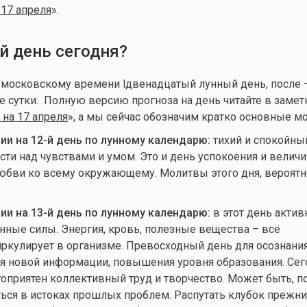
17 апреля
».
й день сегодня?
о московскому времени lдвенадцатый лунный день, после 
 сутки. Полную версию прогноза на день читайте в заметк
на 17 апреля
», а мы сейчас обозначим кратко основные м
и на 12-й день по лунному календарю:
тихий и спокойный
ти над чувствами и умом. Это и день успокоения и величия
любви ко всему окружающему. Молитвы этого дня, вероятн
и на 13-й день по лунному календарю:
в этот день актив
ные силы. Энергия, кровь, полезные вещества – всё
ркулирует в организме. Превосходный день для осознания
я новой информации, повышения уровня образования. Сег
оприятен коллективный труд и творчество. Может быть, по
ться в истоках прошлых проблем. Распутать клубок прежни