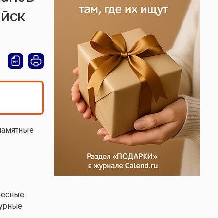
ойск
 памятные
ресные
турные