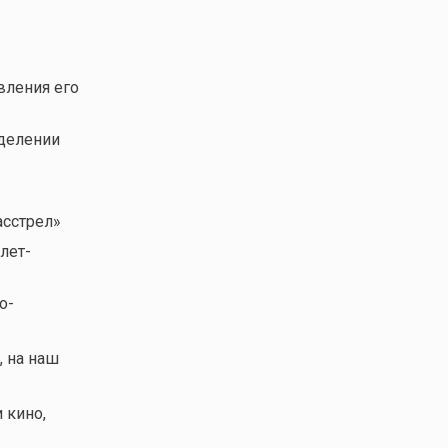
вления его
еделении
асстрел»
лет-
о-
, на наш
и кино,