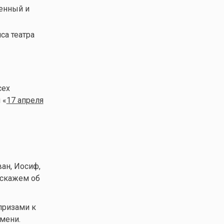
венный и
иса театра
сех
 «
17 апреля
ан, Иосиф,
сскажем об
призами к
мени.