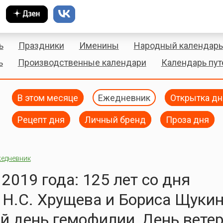
ь
Праздники
Именины
Народный календарь
ь
Производственные календари
Календарь пу
В этом месяце
Ежедневник
Открытка дн
Рецепт дня
Личный бренд
Проза дня
едневник
 2019 года: 125 лет со дня
Н.С. Хрущева и Бориса Щукин
 день гемофилии, День вете