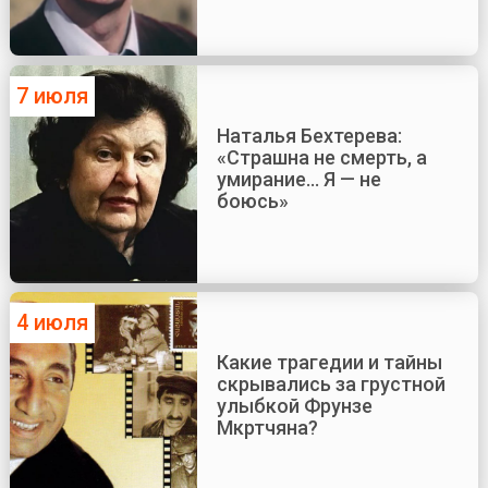
7 июля
Наталья Бехтерева:
«Страшна не смерть, а
умирание... Я — не
боюсь»
4 июля
Какие трагедии и тайны
скрывались за грустной
улыбкой Фрунзе
Мкртчяна?