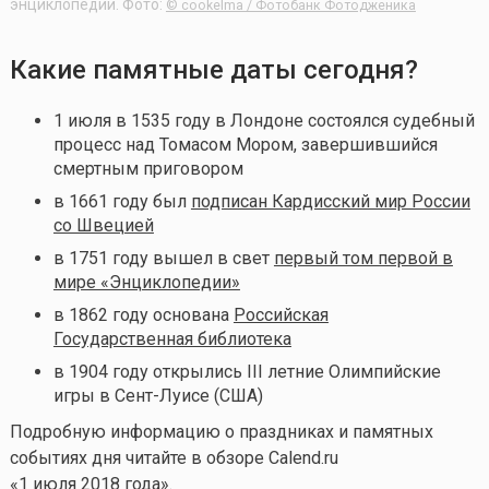
энциклопедии. Фото:
© cookelma / Фотобанк Фотодженика
Какие памятные даты сегодня?
1 июля в 1535 году в Лондоне состоялся судебный
процесс над Томасом Мором, завершившийся
смертным приговором
в
1661 году был
подписан Кардисский мир России
со Швецией
в 1751 году вышел в свет
первый том первой в
мире «Энциклопедии»
в 1862 году основана
Российская
Государственная библиотека
в 1904 году открылись III летние Олимпийские
игры в Сент-Луисе (США)
Подробную информацию о праздниках и памятных
событиях дня читайте в обзоре Calend.ru
«
1 июля 2018 года
».