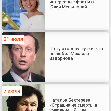
интересные факты о
Юлии Меньшовой
21 июля
По ту сторону шутки: кто
не любил Михаила
Задорнова
7 июля
Наталья Бехтерева:
«Страшна не смерть, а
умирание... Я — не