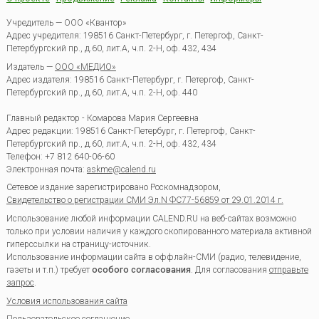
Учредитель — ООО «Квантор»
Адрес учредителя: 198516 Санкт-Петербург, г. Петергоф, Санкт-
Петербургский пр., д.60, лит.А, ч.п. 2-Н, оф. 432, 434
Издатель —
ООО «МЕДИО»
Адрес издателя: 198516 Санкт-Петербург, г. Петергоф, Санкт-
Петербургский пр., д.60, лит.А, ч.п. 2-Н, оф. 440
Главный редактор - Комарова Мария Сергеевна
Адрес редакции:
198516
Санкт-Петербург, г. Петергоф
,
Санкт-
Петербургский пр., д.60, лит.А, ч.п. 2-Н, оф. 432, 434
Телефон:
+7 812 640-06-60
Электронная почта:
askme@calend.ru
Сетевое издание зарегистрировано Роскомнадзором,
Свидетельство о регистрации СМИ Эл.N ФС77-56859 от 29.01.2014 г.
Использование любой информации CALEND.RU на веб-сайтах возможно
только при условии наличия у каждого скопированного материала активной
гиперссылки на страницу-источник.
Использование информации сайта в оффлайн-СМИ (радио, телевидение,
газеты и т.п.) требует
особого согласования
. Для согласования
отправьте
запрос
.
Условия использования сайта